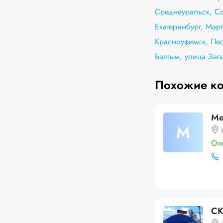
Среднеуральск, Со
Екатеринбург, Март
Красноуфимск, Пес
Балтым, улица Зап
Похожие к
Ме
М
От
СК