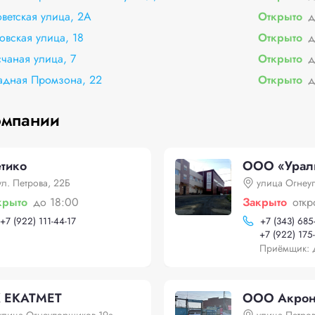
ветская улица, 2А
Открыто
д
овская улица, 18
Открыто
д
чаная улица, 7
Открыто
д
адная Промзона, 22
Открыто
д
омпании
тико
ООО «Урал
ул. Петрова, 22Б
улица Огнеу
крыто
до 18:00
Закрыто
откр
+
7 (922) 111-44-17
+
7 (343) 685
+
7 (922) 175
Приёмщик: 
 ЕКАТМЕТ
ООО Акрон