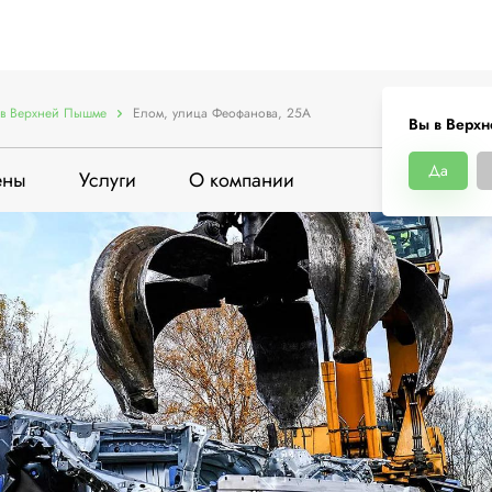
в Верхней Пышме
Елом, улица Феофанова, 25А
Вы в Верх
Да
ены
Услуги
О компании