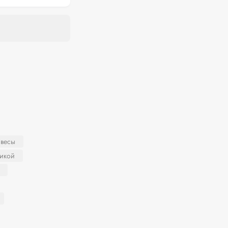
 весы
никой