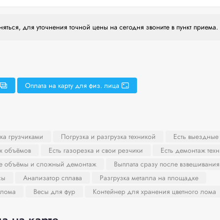
яться, для уточнения точной цены на сегодня звоните в пункт приема.
Оплата на карту для физ. лица
ка грузчиками
Погрузка и разгрузка техникой
Есть выездные
х объёмов
Есть газорезка и свои резчики
Есть демонтаж тех
ие объёмы и сложный демонтаж
Выплата сразу после взвешивания
сы
Анализатор сплава
Разгрузка металла на площадке
 лома
Весы для фур
Контейнер для хранения цветного лома
а на карте