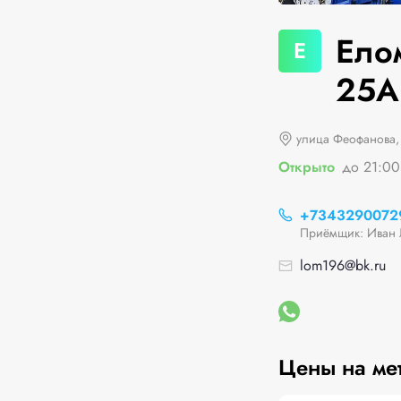
Ело
Е
25А
улица Феофанова,
Открыто
до 21:00
+7343290072
Приёмщик: Иван 
lom196@bk.ru
Цены на ме