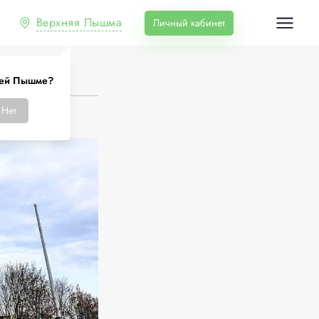
Верхняя Пышма
Личный кабинет
ней Пышме?
Нет