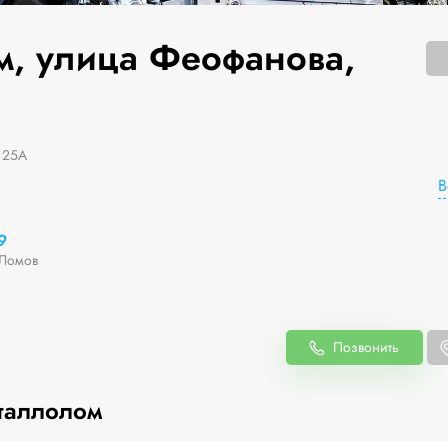
м, улица Феофанова,
 25А
В
9
Ломов
Позвонить
таллолом