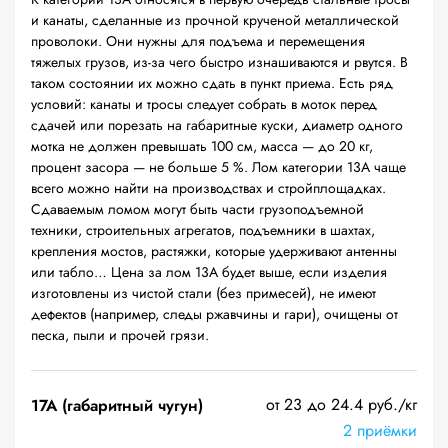
и канаты, сделанные из прочной крученой металлической
проволоки. Они нужны для подъема и перемещения
тяжелых грузов, из-за чего быстро изнашиваются и рвутся. В
таком состоянии их можно сдать в пункт приема. Есть ряд
условий: канаты и тросы следует собрать в моток перед
сдачей или порезать на габаритные куски, диаметр одного
мотка не должен превышать 100 см, масса — до 20 кг,
процент засора — не больше 5 %. Лом категории 13А чаще
всего можно найти на производствах и стройплощадках.
Сдаваемым ломом могут быть части грузоподъемной
техники, строительных агрегатов, подъемники в шахтах,
крепления мостов, растяжки, которые удерживают антенны
или табло… Цена за лом 13А будет выше, если изделия
изготовлены из чистой стали (без примесей), не имеют
дефектов (например, следы ржавчины и гари), очищены от
песка, пыли и прочей грязи.
от 23 до 24.4 руб./кг
17А (габаритный чугун)
2 приёмки