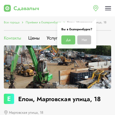
Все города
Приёмки в Екатеринбурге
Елом, Мартовская улица, 18
Вы в Екатеринбурге?
Контакты
Цены
Услуги
О компании
Да
Нет
Е
Елом, Мартовская улица, 18
Мартовская улица, 18