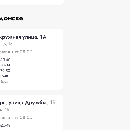
одонске
ружная улица, 1А
ица, 1А
оется в пт 08:00
-55-60
-80-04
-79-50
-56-80
Иван
рс, улица Дружбы, 1Б
ы, 1Б
оется в пт 08:00
-20-49