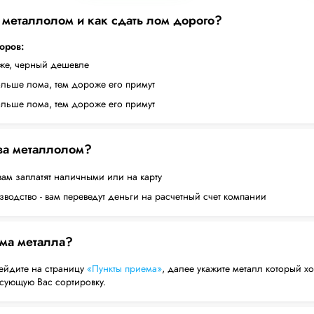
а металлолом и как сдать лом дорого?
торов:
оже, черный дешевле
ольше лома, тем дороже его примут
ольше лома, тем дороже его примут
 за металлолом?
вам заплатят наличными или на карту
водство - вам переведут деньги на расчетный счет компании
ема металла?
ейдите на страницу
«Пункты приема»
, далее укажите металл который хо
есующую Вас сортировку.