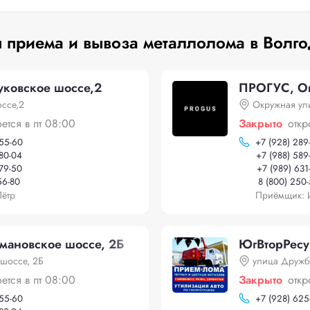
 приема и вывоза металлолома в Волг
ковское шоссе,2
ПРОГУС, Ок
ссе,2
Окружная ул
оется в пт 08:00
Закрыто
откр
-55-60
+
7 (928) 289
-80-04
+
7 (988) 589
-79-50
+
7 (989) 631
56-80
8 (800) 250
ётр
Приёмщик: 
мановское шоссе, 2Б
ЮгВторРесу
шоссе, 2Б
улица Дружб
оется в пт 08:00
Закрыто
откр
-55-60
+
7 (928) 625