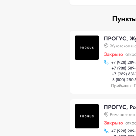
Пункты
ПРОГУС, Жу
Жуковское шо
Закрыто
откр
+
7 (928) 289
+
7 (988) 589
+
7 (989) 631
8 (800) 250-
Приёмщик: П
ПРОГУС, Ро
Романовское 
Закрыто
откр
+
7 (928) 289