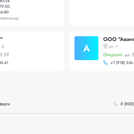
-80-04
-79-50
56-80
Александр
"
ООО "Аванг
А
 2
ул. 1
3:59
Открыто
до 
06-41
+
7 (918) 536
ферта
8 (800)