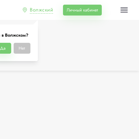
Волжский
Личный кабинет
 в Волжском?
Да
Нет