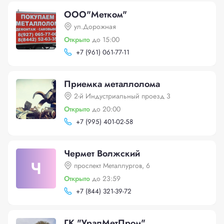
ООО"Mетком"
ул.Дорожная
Открыто
до 15:00
+
7 (961) 061-77-11
Приемка металлолома
2-й Индустриальный проезд 3
Открыто
до 20:00
+
7 (995) 401-02-58
Чермет Волжский
Ч
проспект Металлургов, 6
Открыто
до 23:59
+
7 (844) 321-39-72
ГК "УралМетПром"