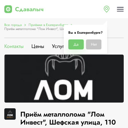
Все города
Приёмки в Екатеринбурге
Приём металлолома "Лом Инвест", Шефская улица, 110
Вы в Екатеринбурге?
Да
Нет
Контакты
Цены
Услуги
О компании
Приём металлолома "Лом
Инвест", Шефская улица, 110