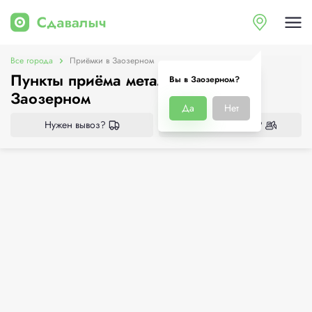
Все города
Приёмки в Заозерном
Пункты приёма металлолома в
Вы в Заозерном?
Заозерном
Да
Нет
Нужен вывоз?
Нужен демонтаж?