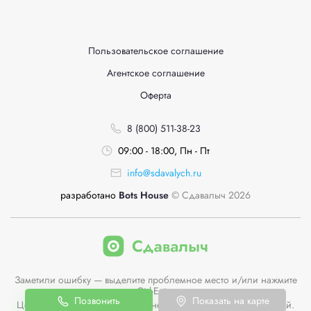
Пользовательское соглашение
Агентское соглашение
Оферта
8 (800) 511-38-23
09:00 - 18:00, Пн - Пт
info@sdavalych.ru
разработано
Bots House
© Сдавалыч 2026
Заметили ошибку — выделите проблемное место и/или нажмите
Ctrl-Enter
Позвонить
Показать на карте
Цены пунктов приема на сайте не являются публичной офертой.