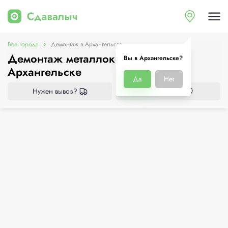
Все города
Демонтаж в Архангельске
Демонтаж металлоконструкций в
Вы в Архангельске?
Архангельске
Да
Нет
Нужен вывоз?
Все приёмки