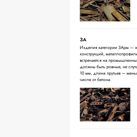
3А
Изделия категории 3Арм — эт
конструкций, металлопрофили,
встречается на промышленных
должны быть ровные, не спут
10 мм, длина прутьев — мень
числе от бетона.