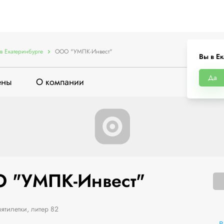
в Екатеринбурге
ООО "УМПК-Инвест"
Вы в Ек
Да
ены
О компании
 "УМПК-Инвест"
тилетки, литер 82