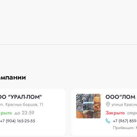
омпании
O "УРАЛ-ЛОМ"
ООО"ЛОМ
ул. Красных борцов, 11
улица Красн
крыто
до 23:59
Закрыто
откр
+
7 (904) 165-25-55
+
7 (967) 859
Приёмщик: К