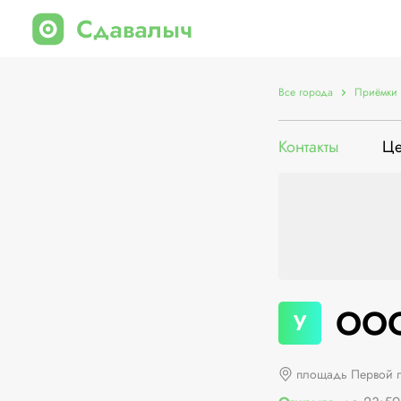
Все города
Приёмки 
Контакты
Ц
ООО
У
площадь Первой пя