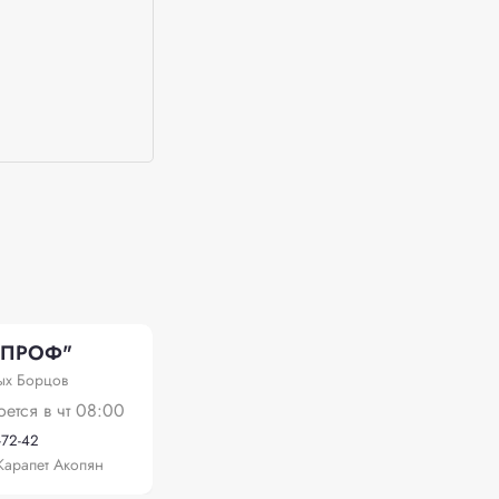
 ПРОФ"
ых Борцов
оется в чт 08:00
-72-42
арапет Акопян