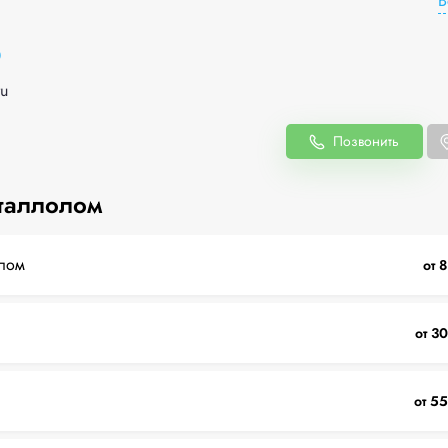
В
0
u
Позвонить
таллолом
лом
от 
от 30
от 55