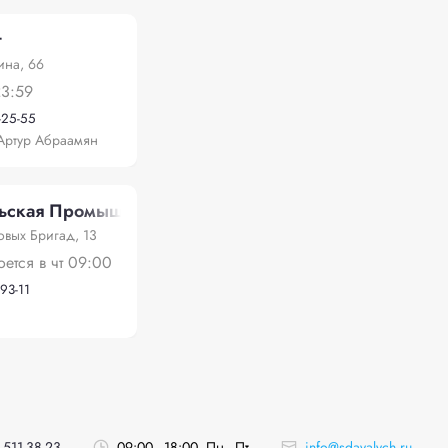
т
ина, 66
23:59
-25-55
Артур Абраамян
ьская Промышленная Компания»
овых Бригад, 13
оется в чт 09:00
-93-11
 511-38-23
09:00 - 18:00, Пн - Пт
info@sdavalych.ru