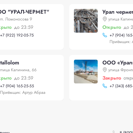
О "УРАЛ-ЧЕРМЕТ"
Урал черме
ул. Ломоносова 9
улица Калин
крыто
до 23:59
Открыто
до 
+
7 (922) 192-05-75
+
7 (904) 165
Приёмщик: 
tallolom
ООО «Урал
улица Калинина, 66
улица Фронт
крыто
до 23:59
Закрыто
откр
+
7 (904) 165-25-55
+
7 (343) 685
Приёмщик: Артур Абраа
ферта
8 (800)