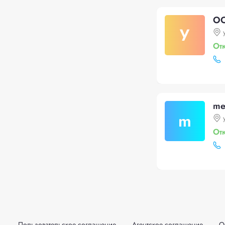
ОО
У
От
me
m
От
Пользовательское соглашение
Агентское соглашение
О