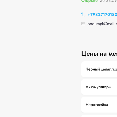
Открыто
до 23:59
+7982717018
oooumpk@mail.r
Цены на ме
Черный металло
Аккумуляторы
Нержавейка