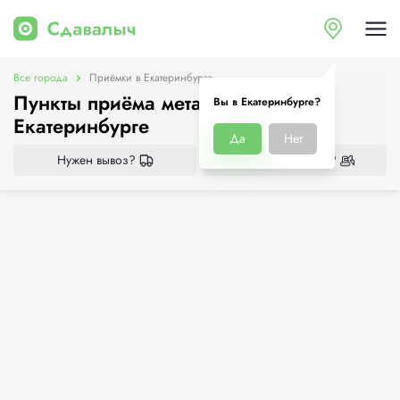
Все города
Приёмки в Екатеринбурге
Пункты приёма металлолома в
Вы в Екатеринбурге?
Екатеринбурге
Да
Нет
Нужен вывоз?
Нужен демонтаж?