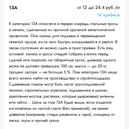
от 12 до 24.4 руб./кг
13А
14 приёмок
К категории 13А относятся в первую очередь стальные тросы
и канаты, сделанные из прочной крученой металлической
проволоки. Они нужны для подъема и перемещения
тяжелых грузов, из-за чего быстро изнашиваются и рвутся. В
таком состоянии их можно сдать в пункт приема. Есть ряд
условий: канаты и тросы следует собрать в моток перед
сдачей или порезать на габаритные куски, диаметр одного
мотка не должен превышать 100 см, масса — до 20 кг,
процент засора — не больше 5 %. Лом категории 13А чаще
всего можно найти на производствах и стройплощадках.
Сдаваемым ломом могут быть части грузоподъемной
техники, строительных агрегатов, подъемники в шахтах,
крепления мостов, растяжки, которые удерживают антенны
или табло… Цена за лом 13А будет выше, если изделия
изготовлены из чистой стали (без примесей), не имеют
дефектов (например, следы ржавчины и гари), очищены от
песка, пыли и прочей грязи.