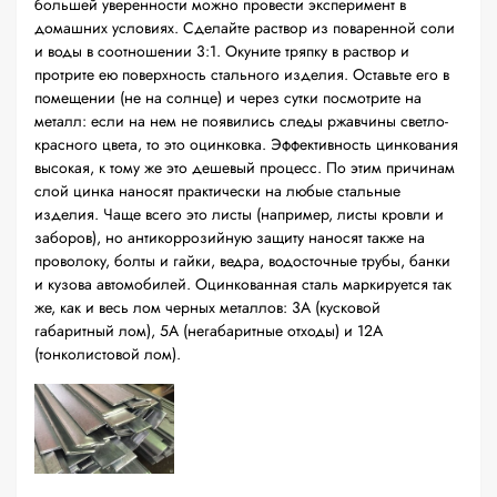
большей уверенности можно провести эксперимент в
домашних условиях. Сделайте раствор из поваренной соли
и воды в соотношении 3:1. Окуните тряпку в раствор и
протрите ею поверхность стального изделия. Оставьте его в
помещении (не на солнце) и через сутки посмотрите на
металл: если на нем не появились следы ржавчины светло-
красного цвета, то это оцинковка. Эффективность цинкования
высокая, к тому же это дешевый процесс. По этим причинам
слой цинка наносят практически на любые стальные
изделия. Чаще всего это листы (например, листы кровли и
заборов), но антикоррозийную защиту наносят также на
проволоку, болты и гайки, ведра, водосточные трубы, банки
и кузова автомобилей. Оцинкованная сталь маркируется так
же, как и весь лом черных металлов: 3А (кусковой
габаритный лом), 5А (негабаритные отходы) и 12А
(тонколистовой лом).