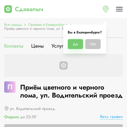
Все города
Приёмки в Екатеринбурге
Приём цветного и черного лома, ул. Водительский проезд
Вы в Екатеринбурге?
Да
Нет
Контакты
Цены
Услуги
О компании
П
Приём цветного и черного
лома, ул. Водительский проезд
ул. Водительский проезд
Весь график
Открыто
до 23:59