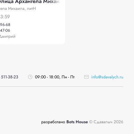
улица Архангела Михаила, литН
гела Михаила, литН
23:59
-96-68
-47-06
Дмитрий
 511-38-23
09:00 - 18:00, Пн - Пт
info@sdavalych.ru
разработано
Bots House
© Сдавалыч 2026