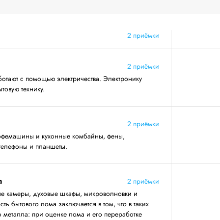
2 приёмки
2 приёмки
ботают с помощью электричества. Электронику
товую технику.
2 приёмки
кофемашины и кухонные комбайны, фены,
 телефоны и планшеты.
а
2 приёмки
 камеры, духовые шкафы, микроволновки и
ь бытового лома заключается в том, что в таких
 металла: при оценке лома и его переработке