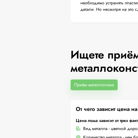
необходимо устранять пласти
детали. Но несмотря на это 
Ищете приём
металлоконс
Приём металлолома
От чего зависит цена н
Цена лома зависит от трех фак
Вид металла - цветной дор
Количество металла - чем б