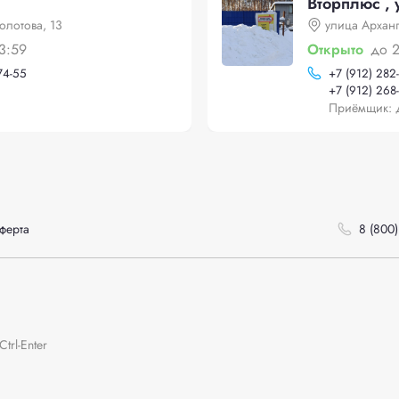
Вторплюс , 
лотова, 13
улица Архан
3:59
Открыто
до 
74-55
+
7 (912) 282
+
7 (912) 268
Приёмщик: 
ферта
8 (800)
rl-Enter