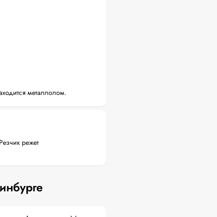
аходится металлолом.
Резчик режет
ринбурге