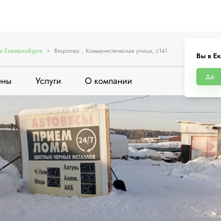
в Екатеринбурге
Вторплюс , Коммунистическая улица, с141
Вы в Ек
Да
ены
Услуги
О компании