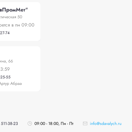
вПромМет"
тическая 50
оется в пн 09:00
-27-74
ина, 66
23:59
-25-55
Артур Абраа
 511-38-23
09:00 - 18:00, Пн - Пт
info@sdavalych.ru