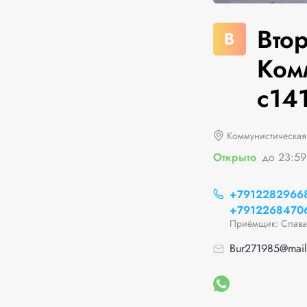
Вто
В
Ком
с14
Коммунистическая 
Открыто
до 23:59
+7912282966
+7912268470
Приёмщик: Слава
Bur271985@mail