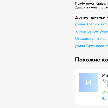
Приём лома чёрных и 
Демонтаж металлокон
Другие приёмки к
улица Краснофлотц
жилой район Эльм
Ольховская улица
улица Архангела М
Похожие к
Ип
И
От