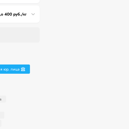
до 400 руб./кг
я юр. лица
в