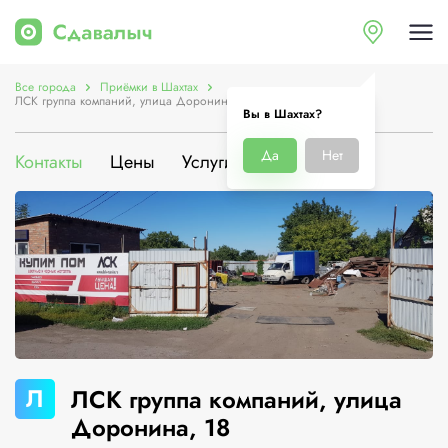
Все города
Приёмки в Шахтах
ЛСК группа компаний, улица Доронина, 18
Вы в Шахтах?
Да
Нет
Контакты
Цены
Услуги
О компании
Л
ЛСК группа компаний, улица
Доронина, 18