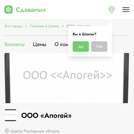
Все города
Приёмки в Шахтах
ООО «Апогей»
Вы в Шахтах?
Контакты
Цены
О компании
Да
Нет
ООО «Апогей»
Шахты Ростовская область