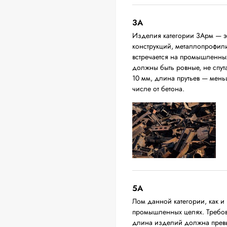
3А
Изделия категории 3Арм — эт
конструкций, металлопрофили,
встречается на промышленных
должны быть ровные, не спут
10 мм, длина прутьев — мень
числе от бетона.
5А
Лом данной категории, как и 
промышленных целях. Требова
длина изделий должна превыш