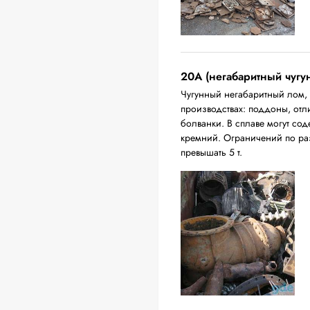
20A (негабаритный чугу
Чугунный негабаритный лом,
производствах: поддоны, отл
болванки. В сплаве могут сод
кремний. Ограничений по ра
превышать 5 т.