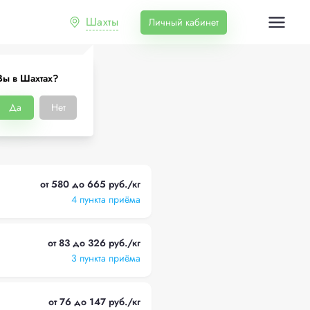
Шахты
Личный кабинет
Вы в Шахтах?
тах
Да
Нет
от 580 до 665 руб./кг
4 пункта приёма
от 83 до 326 руб./кг
3 пункта приёма
от 76 до 147 руб./кг