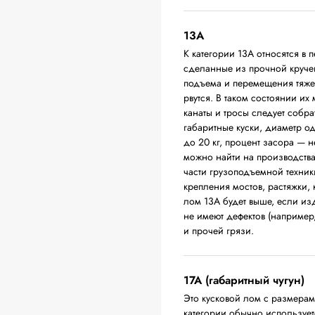
13А
К категории 13А относятся в 
сделанные из прочной круче
подъема и перемещения тяжел
рвутся. В таком состоянии их
канаты и тросы следует собра
габаритные куски, диаметр о
до 20 кг, процент засора — 
можно найти на производств
части грузоподъемной техники
крепления мостов, растяжки,
лом 13А будет выше, если из
не имеют дефектов (например
и прочей грязи.
17А (габаритный чугун)
Это кусковой лом с размера
категории обычно использует