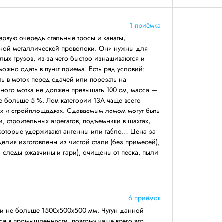
1 приёмка
первую очередь стальные тросы и канаты,
ной металлической проволоки. Они нужны для
ых грузов, из-за чего быстро изнашиваются и
 можно сдать в пункт приема. Есть ряд условий:
ть в моток перед сдачей или порезать на
дного мотка не должен превышать 100 см, масса —
не больше 5 %. Лом категории 13А чаще всего
ах и стройплощадках. Сдаваемым ломом могут быть
, строительных агрегатов, подъемники в шахтах,
 которые удерживают антенны или табло… Цена за
делия изготовлены из чистой стали (без примесей),
, следы ржавчины и гари), очищены от песка, пыли
6 приёмок
ми не больше 1500х500х500 мм. Чугун данной
ся в промышленности, поэтому чаще всего это