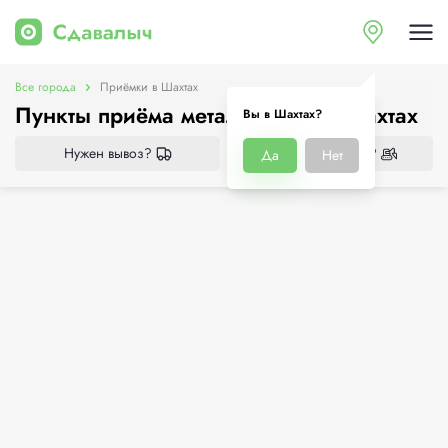
Все города
Приёмки в Шахтах
Пункты приёма металлолома в Шахтах
Вы в Шахтах?
Нужен вывоз?
Нужен демонтаж?
Да
Нет