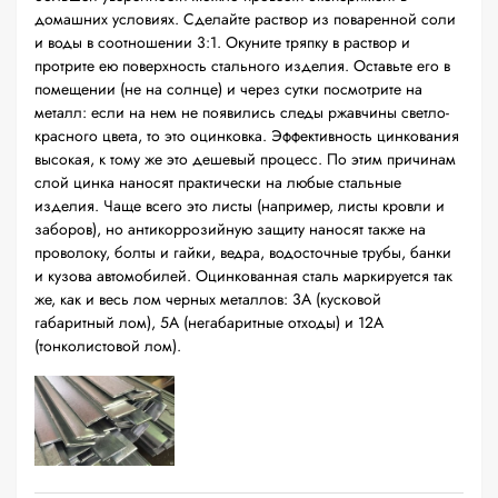
домашних условиях. Сделайте раствор из поваренной соли
и воды в соотношении 3:1. Окуните тряпку в раствор и
протрите ею поверхность стального изделия. Оставьте его в
помещении (не на солнце) и через сутки посмотрите на
металл: если на нем не появились следы ржавчины светло-
красного цвета, то это оцинковка. Эффективность цинкования
высокая, к тому же это дешевый процесс. По этим причинам
слой цинка наносят практически на любые стальные
изделия. Чаще всего это листы (например, листы кровли и
заборов), но антикоррозийную защиту наносят также на
проволоку, болты и гайки, ведра, водосточные трубы, банки
и кузова автомобилей. Оцинкованная сталь маркируется так
же, как и весь лом черных металлов: 3А (кусковой
габаритный лом), 5А (негабаритные отходы) и 12А
(тонколистовой лом).