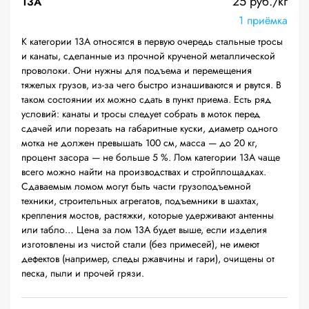
25 руб./кг
13А
1 приёмка
К категории 13А относятся в первую очередь стальные тросы
и канаты, сделанные из прочной крученой металлической
проволоки. Они нужны для подъема и перемещения
тяжелых грузов, из-за чего быстро изнашиваются и рвутся. В
таком состоянии их можно сдать в пункт приема. Есть ряд
условий: канаты и тросы следует собрать в моток перед
сдачей или порезать на габаритные куски, диаметр одного
мотка не должен превышать 100 см, масса — до 20 кг,
процент засора — не больше 5 %. Лом категории 13А чаще
всего можно найти на производствах и стройплощадках.
Сдаваемым ломом могут быть части грузоподъемной
техники, строительных агрегатов, подъемники в шахтах,
крепления мостов, растяжки, которые удерживают антенны
или табло… Цена за лом 13А будет выше, если изделия
изготовлены из чистой стали (без примесей), не имеют
дефектов (например, следы ржавчины и гари), очищены от
песка, пыли и прочей грязи.