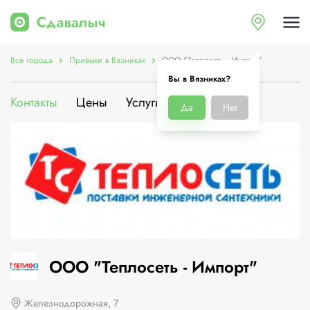
Все города
Приёмки в Вязниках
ООО "Теплосеть - Импорт"
Вы в Вязниках?
Контакты
Цены
Услуги
О компании
Да
Нет
ООО "Теплосеть - Импорт"
Железнодорожная, 7