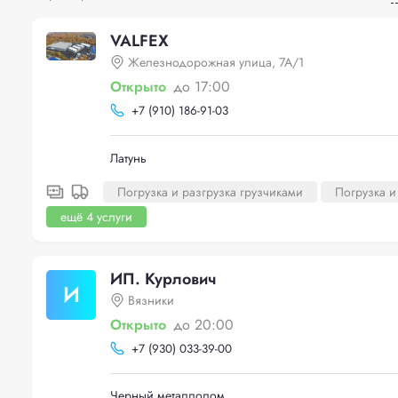
VALFEX
Железнодорожная улица, 7А/1
Открыто
до 17:00
+
7 (910) 186-91-03
Латунь
Погрузка и разгрузка грузчиками
Погрузка и
ещё 4 услуги
ИП. Курлович
И
Вязники
Открыто
до 20:00
+
7 (930) 033-39-00
Черный металлолом