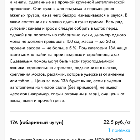
и канаты, сделанные из прочной крученой металлической
проволоки. Они нужны для подъема и перемещения
тяжелых грузов, из-за чего быстро изнашиваются и рвутся. В
таком состоянии их можно сдать в пункт приема. Есть ряд
условий: канаты и тросы следует собрать в моток перед
сдачей или порезать на габаритные куски, диаметр одного
мотка не должен превышать 100 см, масса — до 20 кг,
процент засора — не больше 5 %. Лом категории 13А чаще
всего можно найти на производствах и стройплощадках.
Сдаваемым ломом могут быть части грузоподъемной
техники, строительных агрегатов, подъемники в шахтах,
крепления мостов, растяжки, которые удерживают антенны
или табло… Цена за лом 13А будет выше, если изделия
изготовлены из чистой стали (без примесей), не имеют
дефектов (например, следы ржавчины и гари), очищены от
песка, пыли и прочей грязи.
22.5 руб./кг
17А (габаритный чугун)
1 приёмка
Это кусковой лом с размерами не больше 1500х500х500