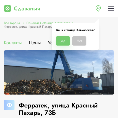
Все города
Приёмки в станица Кавказская
Ферратек, улица Красный Пахарь, 73Б
Вы в станица Кавказская?
Да
Нет
Контакты
Цены
Услуги
О компании
Ф
Ферратек, улица Красный
Пахарь, 73Б