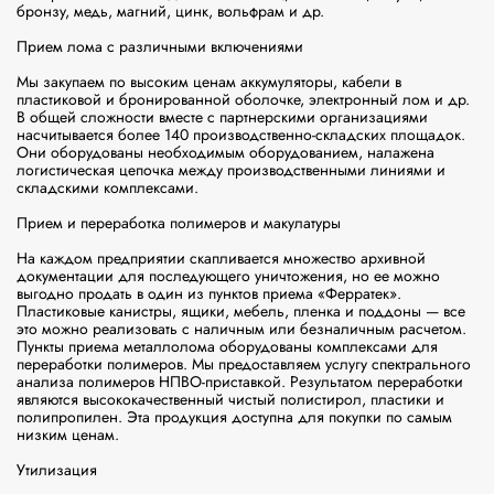
бронзу, медь, магний, цинк, вольфрам и др.

Прием лома с различными включениями

Мы закупаем по высоким ценам аккумуляторы, кабели в 
пластиковой и бронированной оболочке, электронный лом и др. 
В общей сложности вместе с партнерскими организациями 
насчитывается более 140 производственно-складских площадок. 
Они оборудованы необходимым оборудованием, налажена 
логистическая цепочка между производственными линиями и 
складскими комплексами.

Прием и переработка полимеров и макулатуры

На каждом предприятии скапливается множество архивной 
документации для последующего уничтожения, но ее можно 
выгодно продать в один из пунктов приема «Ферратек». 
Пластиковые канистры, ящики, мебель, пленка и поддоны — все 
это можно реализовать с наличным или безналичным расчетом.

Пункты приема металлолома оборудованы комплексами для 
переработки полимеров. Мы предоставляем услугу спектрального 
анализа полимеров НПВО-приставкой. Результатом переработки 
являются высококачественный чистый полистирол, пластики и 
полипропилен. Эта продукция доступна для покупки по самым 
низким ценам.

Утилизация
