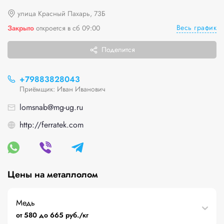
улица Красный Пахарь, 73Б
Весь график
Закрыто
откроется в сб 09:00
Поделится
+79883828043
Приёмщик: Иван Иванович
lomsnab@mg-ug.ru
http://ferratek.com
Цены на металлолом
Медь
от 580 до 665 руб./кг