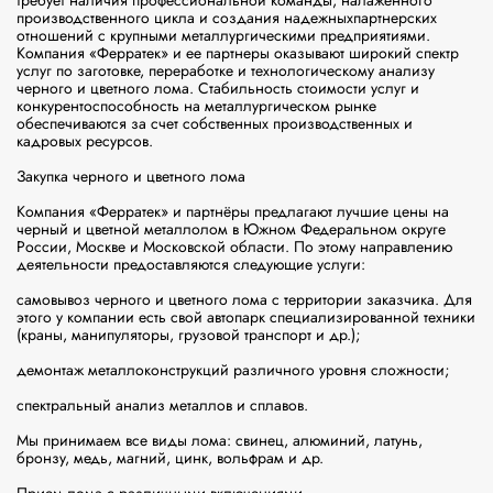
требует наличия профессиональной команды, налаженного 
производственного цикла и создания надежныхпартнерских 
отношений с крупными металлургическими предприятиями. 
Компания «Ферратек» и ее партнеры оказывают широкий спектр 
услуг по заготовке, переработке и технологическому анализу 
черного и цветного лома. Стабильность стоимости услуг и 
конкурентоспособность на металлургическом рынке 
обеспечиваются за счет собственных производственных и 
кадровых ресурсов.

Закупка черного и цветного лома

Компания «Ферратек» и партнёры предлагают лучшие цены на 
черный и цветной металлолом в Южном Федеральном округе 
России, Москве и Московской области. По этому направлению 
деятельности предоставляются следующие услуги:

самовывоз черного и цветного лома с территории заказчика. Для 
этого у компании есть свой автопарк специализированной техники 
(краны, манипуляторы, грузовой транспорт и др.);

демонтаж металлоконструкций различного уровня сложности;

спектральный анализ металлов и сплавов.

Мы принимаем все виды лома: свинец, алюминий, латунь, 
бронзу, медь, магний, цинк, вольфрам и др.
