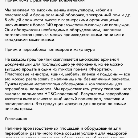
Прием лома с различными включениями

Мы закупаем по высоким ценам аккумуляторы, кабели в 
пластиковой и бронированной оболочке, электронный лом и др. 
В общей сложности вместе с партнерскими организациями 
насчитывается более 140 производственно-складских площадок. 
Они оборудованы необходимым оборудованием, налажена 
логистическая цепочка между производственными линиями и 
складскими комплексами.

Прием и переработка полимеров и макулатуры

На каждом предприятии скапливается множество архивной 
документации для последующего уничтожения, но ее можно 
выгодно продать в один из пунктов приема «Ферратек». 
Пластиковые канистры, ящики, мебель, пленка и поддоны — все 
это можно реализовать с наличным или безналичным расчетом.

Пункты приема металлолома оборудованы комплексами для 
переработки полимеров. Мы предоставляем услугу спектрального 
анализа полимеров НПВО-приставкой. Результатом переработки 
являются высококачественный чистый полистирол, пластики и 
полипропилен. Эта продукция доступна для покупки по самым 
низким ценам.

Утилизация

Наличие производственных площадей и оборудования для 
переработки различного лома создает условия для недорогой 