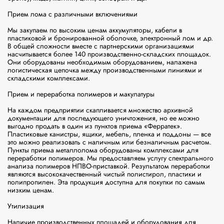
Прием лома с различными включениями

Мы закупаем по высоким ценам аккумуляторы, кабели в 
пластиковой и бронированной оболочке, электронный лом и др. 
В общей сложности вместе с партнерскими организациями 
насчитывается более 140 производственно-складских площадок. 
Они оборудованы необходимым оборудованием, налажена 
логистическая цепочка между производственными линиями и 
складскими комплексами.

Прием и переработка полимеров и макулатуры

На каждом предприятии скапливается множество архивной 
документации для последующего уничтожения, но ее можно 
выгодно продать в один из пунктов приема «Ферратек». 
Пластиковые канистры, ящики, мебель, пленка и поддоны — все 
это можно реализовать с наличным или безналичным расчетом.

Пункты приема металлолома оборудованы комплексами для 
переработки полимеров. Мы предоставляем услугу спектрального 
анализа полимеров НПВО-приставкой. Результатом переработки 
являются высококачественный чистый полистирол, пластики и 
полипропилен. Эта продукция доступна для покупки по самым 
низким ценам.

Утилизация

Наличие производственных площадей и оборудования для 