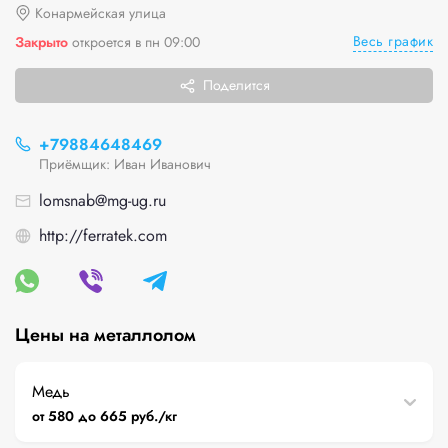
Конармейская улица
Весь график
Закрыто
откроется в пн 09:00
Поделится
+79884648469
Приёмщик: Иван Иванович
lomsnab@mg-ug.ru
http://ferratek.com
Цены на металлолом
Медь
от 580 до 665 руб./кг