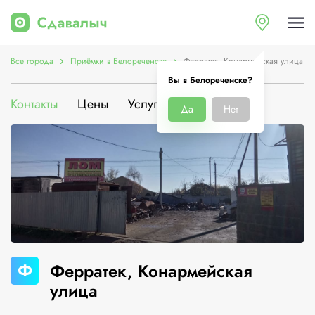
Все города
Приёмки в Белореченске
Ферратек, Конармейская улица
Вы в Белореченске?
Контакты
Цены
Услуги
О компании
Да
Нет
Ф
Ферратек, Конармейская
улица