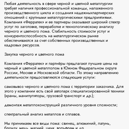
Любая деятельность в сфере черной и цветной металлургии 
требует наличия профессиональной команды, налаженного 
производственного цикла и создания надежныхпартнерских 
отношений с крупными металлургическими предприятиями. 
Компания «Ферратек» и ее партнеры оказывают широкий спектр 
услуг по заготовке, переработке и технологическому анализу 
черного и цветного лома. Стабильность стоимости услуг и 
конкурентоспособность на металлургическом рынке 
обеспечиваются за счет собственных производственных и 
кадровых ресурсов.

Закупка черного и цветного лома

Компания «Ферратек» и партнёры предлагают лучшие цены на 
черный и цветной металлолом в Южном Федеральном округе 
России, Москве и Московской области. По этому направлению 
деятельности предоставляются следующие услуги:

самовывоз черного и цветного лома с территории заказчика. Для 
этого у компании есть свой автопарк специализированной техники 
(краны, манипуляторы, грузовой транспорт и др.);

демонтаж металлоконструкций различного уровня сложности;

спектральный анализ металлов и сплавов.

Мы принимаем все виды лома: свинец, алюминий, латунь, 
бронзу, медь, магний, цинк, вольфрам и др.
