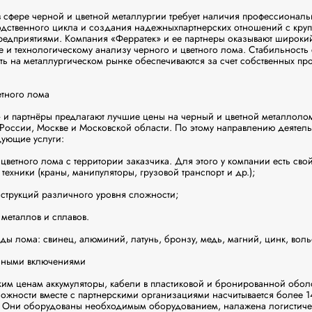
 сфере черной и цветной металлургии требует наличия профессиональ
дственного цикла и создания надежныхпартнерских отношений с круп
едприятиями. Компания «Ферратек» и ее партнеры оказывают широкий с
ке и технологическому анализу черного и цветного лома. Стабильность с
ь на металлургическом рынке обеспечиваются за счет собственных про
тного лома

 и партнёры предлагают лучшие цены на черный и цветной металлоло
России, Москве и Московской области. По этому направлению деятель
ующие услуги:

цветного лома с территории заказчика. Для этого у компании есть свой 
ехники (краны, манипуляторы, грузовой транспорт и др.);

струкций различного уровня сложности;

металлов и сплавов.

ы лома: свинец, алюминий, латунь, бронзу, медь, магний, цинк, вольф
ными включениями

им ценам аккумуляторы, кабели в пластиковой и бронированной оболо
ожности вместе с партнерскими организациями насчитывается более 1
 Они оборудованы необходимым оборудованием, налажена логистичес