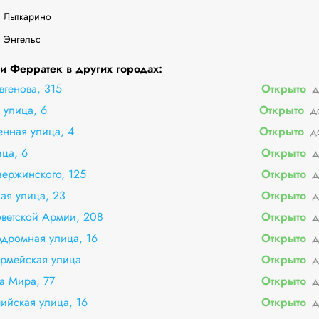
 Лыткарино

. Энгельс
 Ферратек в других городах:
генова, 315
Открыто
д
 улица, 6
Открыто
д
нная улица, 4
Открыто
д
ца, 6
Открыто
д
ержинского, 125
Открыто
д
ая улица, 23
Открыто
д
ветской Армии, 208
Открыто
д
дромная улица, 16
Открыто
д
армейская улица
Открыто
д
а Мира, 77
Открыто
д
ийская улица, 16
Открыто
д