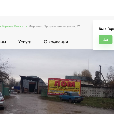
в Горячем Ключе
Ферратек, Промышленная улица, 12
Вы в Гор
Да
ены
Услуги
О компании