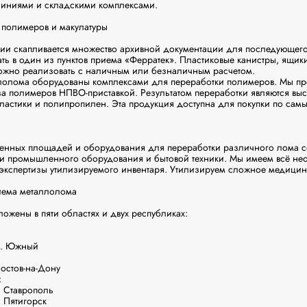
иниями и складскими комплексами.

полимеров и макулатуры

ии скапливается множество архивной документации для последующего 
ь в один из пунктов приема «Ферратек». Пластиковые канистры, ящики,
ожно реализовать с наличным или безналичным расчетом.

лолома оборудованы комплексами для переработки полимеров. Мы пре
а полимеров НПВО-приставкой. Результатом переработки являются выс
ластики и полипропилен. Эта продукция доступна для покупки по самы
енных площадей и оборудования для переработки различного лома со
и промышленного оборудования и бытовой техники. Мы имеем всё нео
 экспертизы утилизируемого инвентаря. Утилизируем сложное медицин
иема металлолома

ожены в пяти областях и двух республиках:

. Южный

стов-на-Дону



 Ставрополь

 Пятигорск
