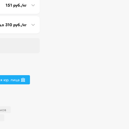
151 руб./кг
до 310 руб./кг
я юр. лица
мов