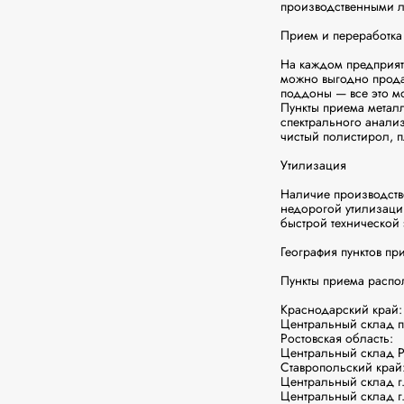
производственными л
Прием и переработка 
На каждом предприят
можно выгодно продат
поддоны — все это м
Пункты приема метал
спектрального анализ
чистый полистирол, п
Утилизация

Наличие производств
недорогой утилизаци
быстрой технической
География пунктов пр
Пункты приема распол
Краснодарский край:

Центральный склад п
Ростовская область:

Центральный склад Ро
Ставропольский край:
Центральный склад г.
Центральный склад г.