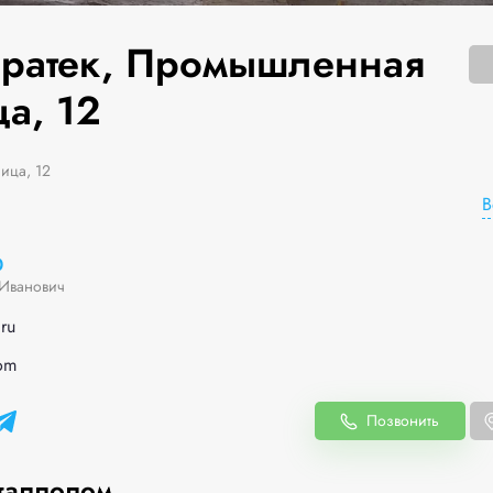
ратек, Промышленная
а, 12
ица, 12
В
0
Иванович
ru
com
Позвонить
таллолом