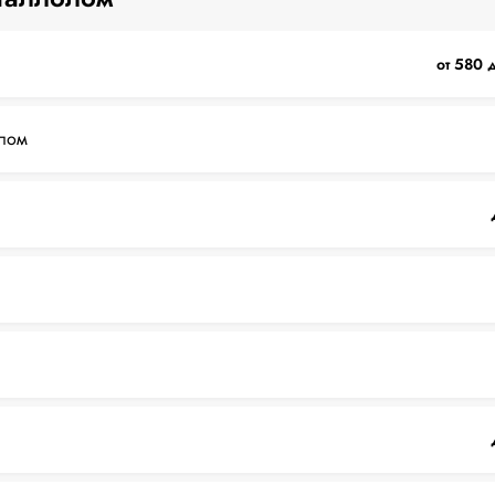
от 580 
лом