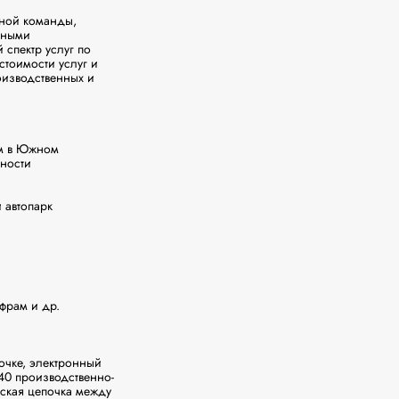
ной команды, 
ными 
пектр услуг по 
тоимости услуг и 
изводственных и 
м в Южном 
ности 
автопарк 
рам и др.

чке, электронный 
40 производственно-
кая цепочка между 