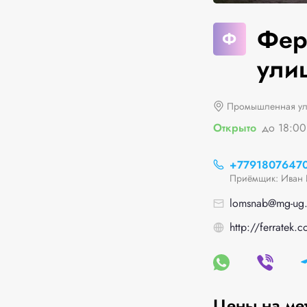
Фер
Ф
улиц
Промышленная ул
Открыто
до 18:00
+7791807647
Приёмщик: Иван 
lomsnab@mg-ug.
http://ferratek.
Цены на ме