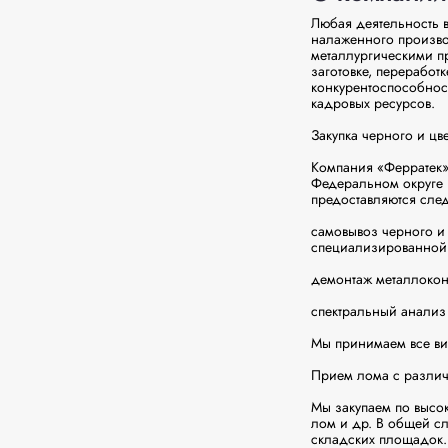
Любая деятельность в
налаженного произво
металлургическими пр
заготовке, переработ
конкурентоспособност
кадровых ресурсов.

Закупка черного и цве
Компания «Ферратек»
Федеральном округе 
предоставляются след
самовывоз черного и 
специализированной т
демонтаж металлокон
спектральный анализ 
Мы принимаем все вид
Прием лома с различ
Мы закупаем по высок
лом и др. В общей сл
складских площадок.