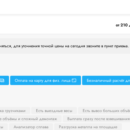
от 210 
яться, для уточнения точной цены на сегодня звоните в пункт приема.
Оплата на карту для физ. лица
Безналичный расчёт дл
ка грузчиками
Есть выездные весы
Есть вывоз больших объё
ие объёмы и сложный демонтаж
Выплата сразу после взвешивания
сы
Анализатор сплава
Разгрузка металла на площадке