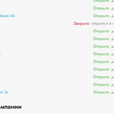
Открыто
д
Открыто
д
йная 40
Открыто
д
Закрыто
откроется в 
Открыто
д
Открыто
д
Открыто
д
0
Открыто
д
Открыто
д
Открыто
д
Открыто
д
Открыто
д
я 1а
Открыто
д
омпании