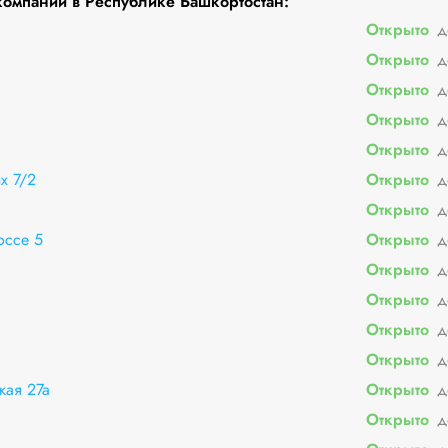
омпании в Республике Башкортостан:
Открыто
д
Открыто
д
Открыто
д
Открыто
д
Открыто
д
х 7/2
Открыто
д
Открыто
д
оссе 5
Открыто
д
Открыто
д
Открыто
д
Открыто
д
Открыто
д
кая 27а
Открыто
д
Открыто
д