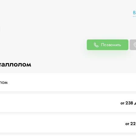
В
1
Позвонить
таллолом
лом
от 238 
от 22