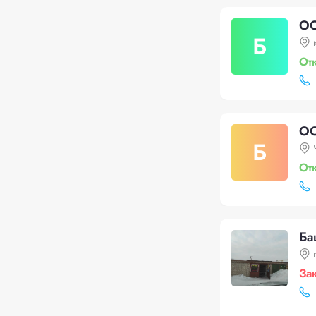
ОО
Б
От
ОО
Б
От
Ба
За