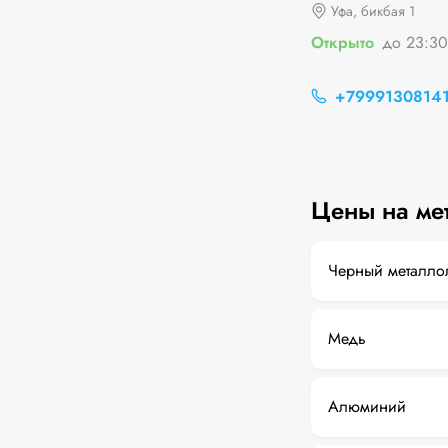
Уфа, бикбая 1
Открыто
до 23:30
+7999130814
Цены на ме
Черный металло
Медь
Алюминий