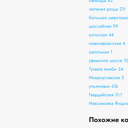
свободы 82
зеленая роща 27г
большая шерстомо
шоссейная 99
кольская 44
новочеркасская 4
школьная 1
уфимское шоссе 1
Тухвата яноби 34
Мокроусовская 2
ульяновых 67а
Гвардейская 3\1
Максимовка Ягодна
Похожие к