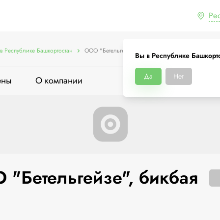
Ре
в Республике Башкортостан
ООО "Бетельгейзе", бикбая 1
Вы в Республике Башкорт
Да
Нет
ены
О компании
 "Бетельгейзе", бикбая