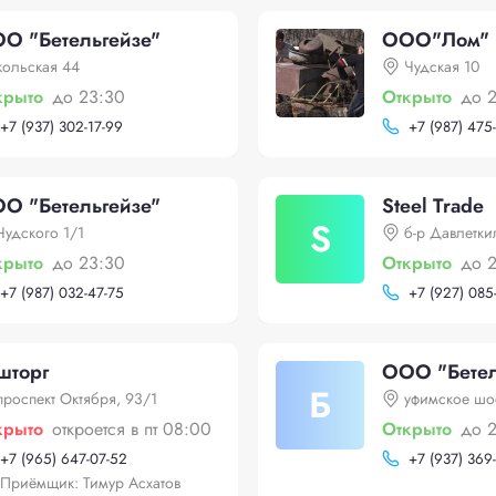
О "Бетельгейзе"
ООО"Лом"
кольская 44
Чудская 10
крыто
до 23:30
Открыто
до 
+
7 (937) 302-17-99
+
7 (987) 475-
О "Бетельгейзе"
Steel Trade
S
Чудского 1/1
б-р Давлетки
крыто
до 23:30
Открыто
до 
+
7 (987) 032-47-75
+
7 (927) 085
шторг
ООО "Бетел
Б
проспект Октября, 93/1
уфимское шо
крыто
откроется в пт 08:00
Открыто
до 
+
7 (965) 647-07-52
+
7 (937) 369
Приёмщик: Тимур Асхатов