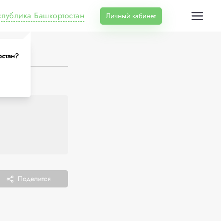
спублика Башкортостан
Личный кабинет
остан?
Поделится