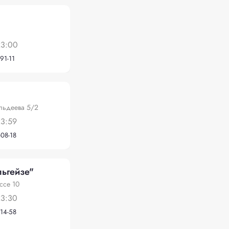
23:00
91-11
льдеева 5/2
23:59
-08-18
ьгейзе"
ссе 10
23:30
-14-58