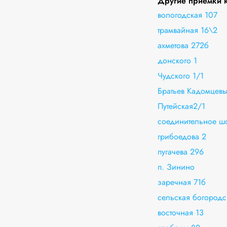
Другие приёмки к
вологодская 107
трамвайная 16\2
ахметова 272б
донского 1
Чудского 1/1
Братьев Кадомцевы
Путейская2/1
соединительное ш
грибоедова 2
пугачева 296
п. Зинино
заречная 71б
сельская богородс
восточная 13