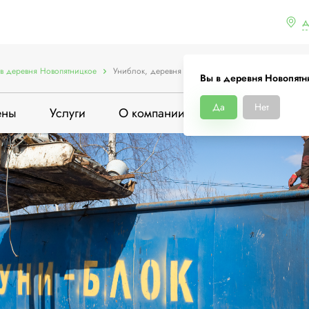
д
в деревня Новопятницкое
Униблок, деревня Новопятницкое, 18
Вы в деревня Новопятн
Да
Нет
ены
Услуги
О компании