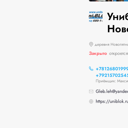
Уни
Нов
деревня Новопятни
Закрыто
откроетс
+7812680199
+7921570254
Приёмщик: Макси
Gleb.leh@yandex
https://uniblok.r