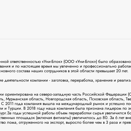
нной ответственностью «Уни-Блок» (ООО «Уни-Блок») было образовано 
вания и по настоящее время мы увлеченно и профессионально работае
новного состава наших сотрудников в этой области превышает 20 лет.

 деятельности компании - заготовка, переработка, хранение и реализ
и ориентирована на северо-западную часть Российской Федерации (Са
ь, Мурманская область, Новгородская область, Псковская область, Твер
. С 2011 года компания вышла на международный рынок и успешно пост
и и Турции. В 2018 году наша компания была признана лидером по эк
бург.За годы успешной работы объем переработки сырья увеличился бол
ственных площадок (включая филиалы) увеличилось до 80. За 6 лет в
тво лома, отгруженного на экспорт, выросло более чем в 3 раза и пре