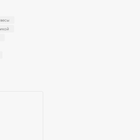
 весы
никой