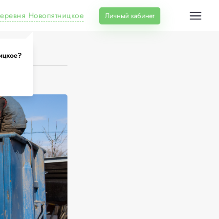
еревня Новопятницкое
Личный кабинет
ицкое?