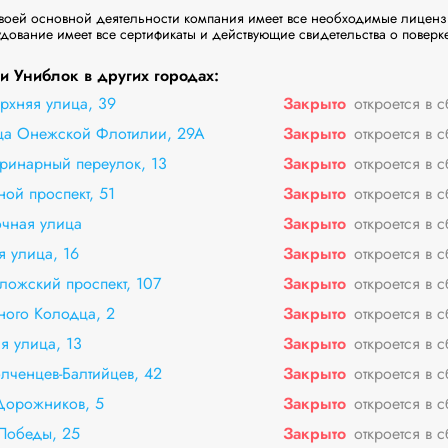
оей основной деятельности компания имеет все необходимые лицензии
ование имеет все сертификаты и действующие свидетельства о поверке
 Униблок в других городах:
рхняя улица, 39
Закрыто
откроется в 
ица Онежской Флотилии, 29А
Закрыто
откроется в 
еринарный переулок, 13
Закрыто
откроется в 
ой проспект, 51
Закрыто
откроется в 
очная улица
Закрыто
откроется в 
я улица, 16
Закрыто
откроется в 
ложский проспект, 107
Закрыто
откроется в 
ного Колодца, 2
Закрыто
откроется в 
я улица, 13
Закрыто
откроется в 
олченцев-Балтийцев, 42
Закрыто
откроется в 
Дорожников, 5
Закрыто
откроется в 
Победы, 25
Закрыто
откроется в 