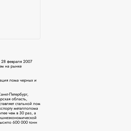
28 февраля 2007 
м на рынке 
ация лома черных и 
нкт-Петербург, 
ская область, 
авляет стальной лом 
спорту металлолома 
ее чем в 30 раз, а 
нешнеэкономической 
высило 600 000 тонн 