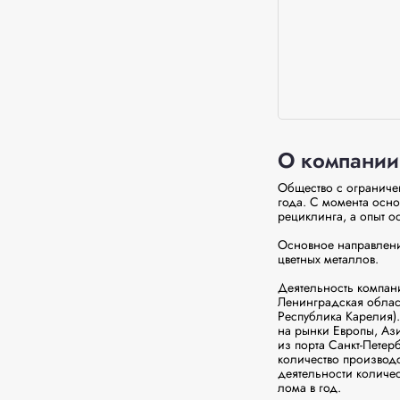
О компании
Общество с ограниче
года. С момента осно
рециклинга, а опыт ос
Основное направление
цветных металлов.

Деятельность компани
Ленинградская област
Республика Карелия)
на рынки Европы, Ази
из порта Санкт-Петер
количество производ
деятельности количес
лома в год.
