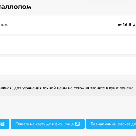
таллолом
лом
от 16.5 д
яться, для уточнения точной цены на сегодня звоните в пункт приема.
Оплата на карту для физ. лица
Безналичный расчёт дл