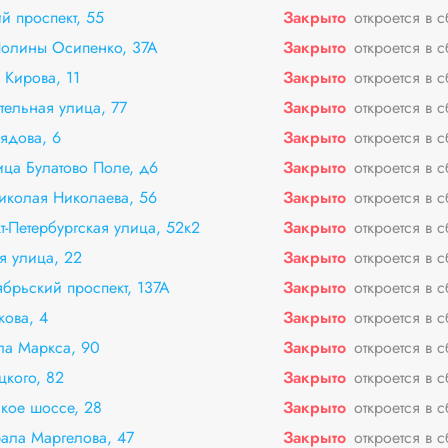
й проспект, 55
Закрыто
откроется в 
Полины Осипенко, 37А
Закрыто
откроется в 
 Кирова, 11
Закрыто
откроется в 
тельная улица, 77
Закрыто
откроется в 
ядова, 6
Закрыто
откроется в 
ца Булатово Поле, д6
Закрыто
откроется в 
иколая Николаева, 56
Закрыто
откроется в 
т-Петербургская улица, 52к2
Закрыто
откроется в 
я улица, 22
Закрыто
откроется в 
ябрьский проспект, 137А
Закрыто
откроется в 
кова, 4
Закрыто
откроется в 
ла Маркса, 90
Закрыто
откроется в 
цкого, 82
Закрыто
откроется в 
кое шоссе, 28
Закрыто
откроется в 
рала Маргелова, 47
Закрыто
откроется в 