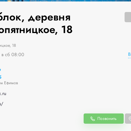
блок, деревня
опятницкое, 18
цкое, 18
В
я в сб 08:00
9
5
м Ефимов
.ru
u/
Позвонить