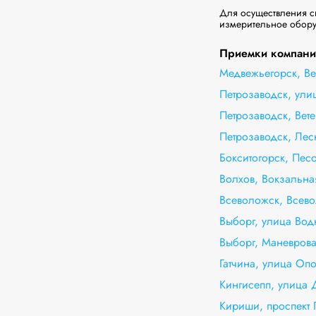
Для осуществления св
измерительное оборуд
Приемки компании
Медвежьегорск, Ве
Петрозаводск, ул
Петрозаводск, Вет
Петрозаводск, Лесн
Бокситогорск, Пес
Волхов, Вокзальна
Всеволожск, Всево
Выборг, улица Вод
Выборг, Маневрова
Гатчина, улица Оп
Кингисепп, улица 
Кириши, проспект 