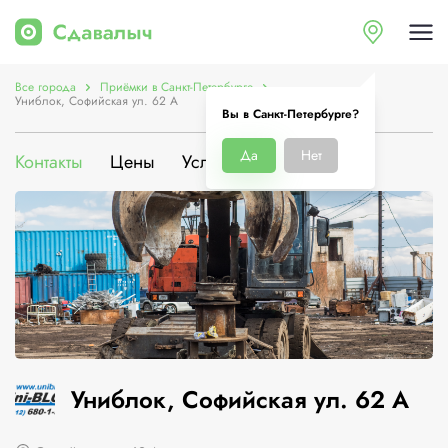
Все города
Приёмки в Санкт-Петербурге
Униблок, Софийская ул. 62 А
Вы в Санкт-Петербурге?
Да
Нет
Контакты
Цены
Услуги
О компании
Униблок, Софийская ул. 62 А