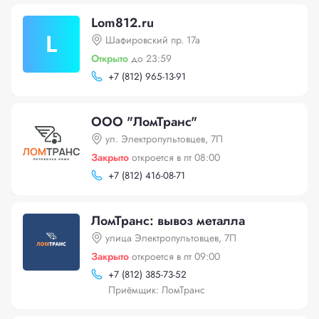
Lom812.ru
L
Шафировский пр. 17а
Открыто
до 23:59
+
7 (812) 965-13-91
ООО "ЛомТранс"
ул. Электропультовцев, 7П
Закрыто
откроется в пт 08:00
+
7 (812) 416-08-71
ЛомТранс: вывоз металла
улица Электропультовцев, 7П
Закрыто
откроется в пт 09:00
+
7 (812) 385-73-52
Приёмщик: ЛомТранс