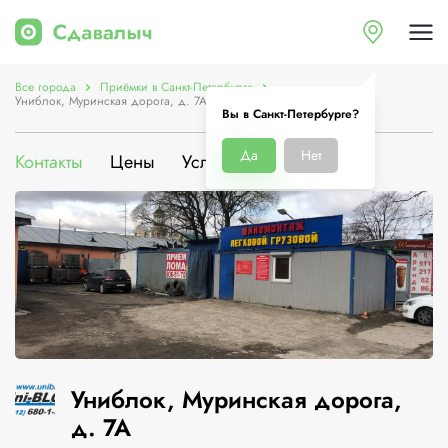
Все города
Приёмки в Санкт-Петербурге
Униблок, Муринская дорога, д. 7А
Вы в Санкт-Петербурге?
Да
Нет
Контакты
Цены
Услуги
О компании
Униблок, Муринская дорога,
д. 7А