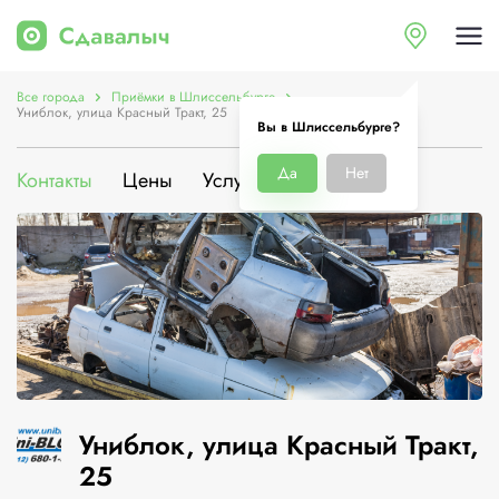
Все города
Приёмки в Шлиссельбурге
Униблок, улица Красный Тракт, 25
Вы в Шлиссельбурге?
Да
Нет
Контакты
Цены
Услуги
О компании
Униблок, улица Красный Тракт,
25