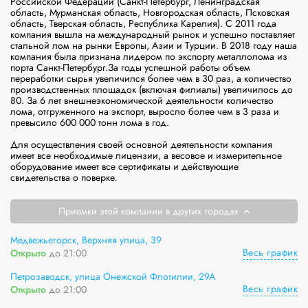
Российской Федерации (Санкт-Петербург, Ленинградская 
область, Мурманская область, Новгородская область, Псковская 
область, Тверская область, Республика Карелия). С 2011 года 
компания вышла на международный рынок и успешно поставляет 
стальной лом на рынки Европы, Азии и Турции. В 2018 году наша 
компания была признана лидером по экспорту металлолома из 
порта Санкт-Петербург.За годы успешной работы объем 
переработки сырья увеличился более чем в 30 раз, а количество 
производственных площадок (включая филиалы) увеличилось до 
80. За 6 лет внешнеэкономической деятельности количество 
лома, отгруженного на экспорт, выросло более чем в 3 раза и 
превысило 600 000 тонн лома в год.

Для осуществления своей основной деятельности компания 
имеет все необходимые лицензии, а весовое и измерительное 
оборудование имеет все сертификаты и действующие 
свидетельства о поверке.
Приемки этой компании в других городах
Медвежьегорск, Верхняя улица, 39
Весь график
Открыто
до 21:00
Петрозаводск, улица Онежской Флотилии, 29А
Весь график
Открыто
до 21:00