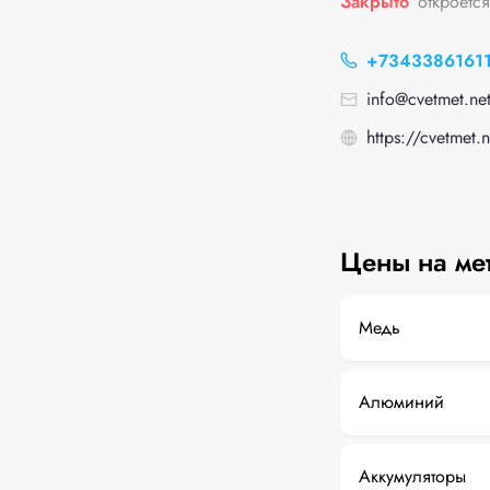
Закрыто
откроется
+7343386161
info@cvetmet.ne
https://cvetmet.n
Цены на ме
Медь
Алюминий
Аккумуляторы