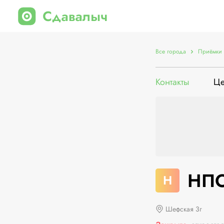
Все города
Приёмки 
Контакты
Ц
НПО
Н
Шефская 3г