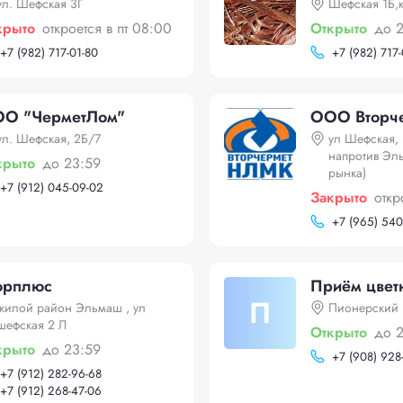
ул. Шефская 3Г
Шефская 1Б,
крыто
откроется в пт 08:00
Открыто
до 
+
7 (982) 717-01-80
+
7 (982) 717
О "ЧерметЛом"
ООО Вторч
ул. Шефская, 2Б/7
ул Шефская, 
напротив Эл
крыто
до 23:59
рынка)
+
7 (912) 045-09-02
Закрыто
откр
+
7 (965) 540
орплюс
Приём цветн
П
жилой район Эльмаш , ул
Пионерский
шефская 2 Л
Открыто
до 
крыто
до 23:59
+
7 (908) 928
+
7 (912) 282-96-68
+
7 (912) 268-47-06