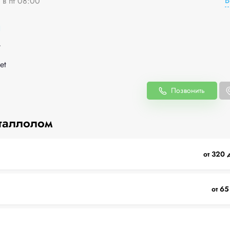
В
 в пт 08:00
1
t
et
Позвонить
таллолом
от 320 
от 65