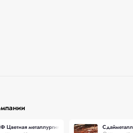
омпании
Ф Цветная металлургия
Сдайметалл