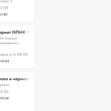
корпус 4
23:59
-01-80
ермет НЛМК Урал
3а (поворот
ьмашевского
оется в пт 08:00
-00-84
ого и черного лома
 район
22:00
-90-68