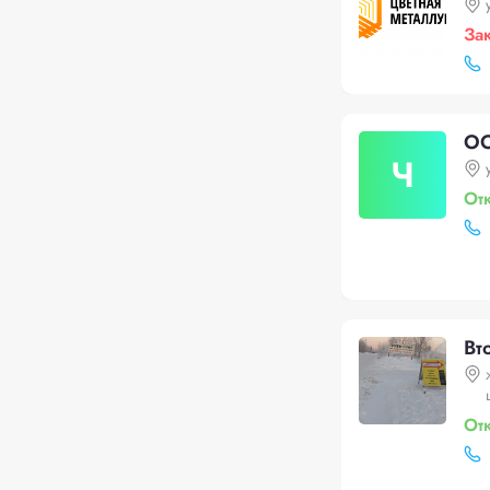
За
ОО
Ч
От
Вт
От