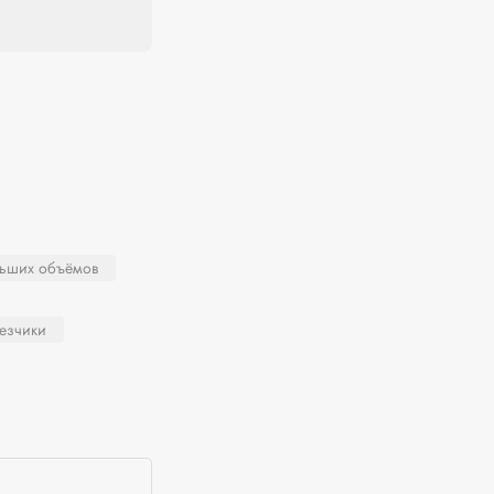
льших объёмов
резчики