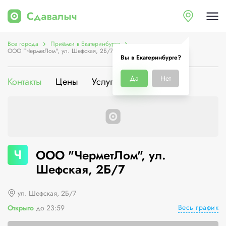
Все города
Приёмки в Екатеринбурге
ООО "ЧерметЛом", ул. Шефская, 2Б/7
Вы в Екатеринбурге?
Да
Нет
Контакты
Цены
Услуги
О компании
Ч
ООО "ЧерметЛом", ул.
Шефская, 2Б/7
ул. Шефская, 2Б/7
Весь график
Открыто
до 23:59