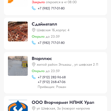
Закрыто
откроется в чт 08:00
+
7 (982) 717-01-80
Сдайметалл
Шефская 1Б,корпус 4
Открыто
до 23:59
+
7 (982) 717-01-80
Вторплюс
жилой район Эльмаш , ул шефская 2 Л
Открыто
до 23:59
+
7 (912) 282-96-68
+
7 (912) 268-47-06
Приёмщик: Роман
ООО Вторчермет НЛМК Урал
ул Шефская, 3а (поворот напротив