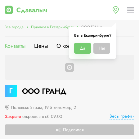
Все города
Приёмки в Екатеринбурге
ООО ГРАНД
Вы в Екатеринбурге?
Контакты
Цены
О компании
Да
Нет
Г
ООО ГРАНД
Полевской тракт, 19-й километр, 2
Весь график
Закрыто
откроется в сб 09:00
Поделится