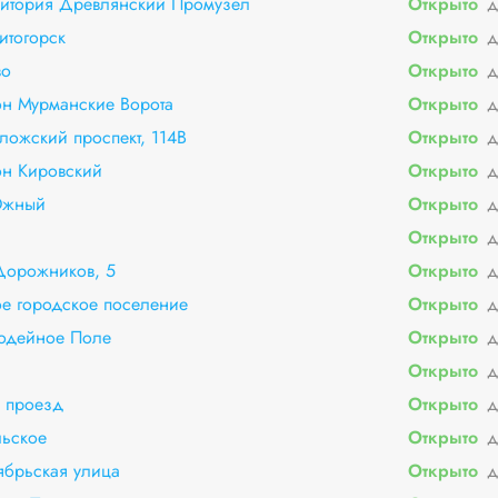
ритория Древлянский Промузел
Открыто
д
итогорск
Открыто
д
во
Открыто
д
он Мурманские Ворота
Открыто
д
ложский проспект, 114В
Открыто
д
он Кировский
Открыто
д
Южный
Открыто
д
Открыто
д
Дорожников, 5
Открыто
д
е городское поселение
Открыто
д
одейное Поле
Открыто
д
Открыто
д
 проезд
Открыто
д
льское
Открыто
д
ябрьская улица
Открыто
д