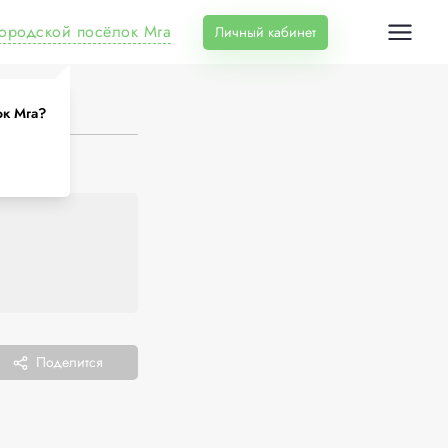
городской посёлок Мга
Личный кабинет
ок Мга?
Поделится