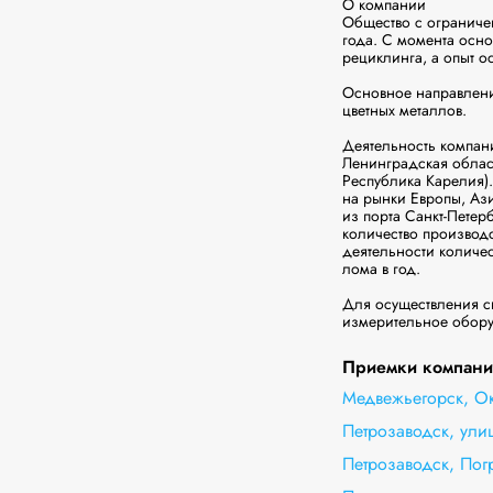
О компании

Общество с ограниче
года. С момента осно
рециклинга, а опыт ос
Основное направление
цветных металлов.

Деятельность компани
Ленинградская област
Республика Карелия)
на рынки Европы, Ази
из порта Санкт-Петер
количество производ
деятельности количес
лома в год.

Для осуществления св
измерительное оборуд
Приемки компании
Медвежьегорск, О
Петрозаводск, ул
Петрозаводск, Пог