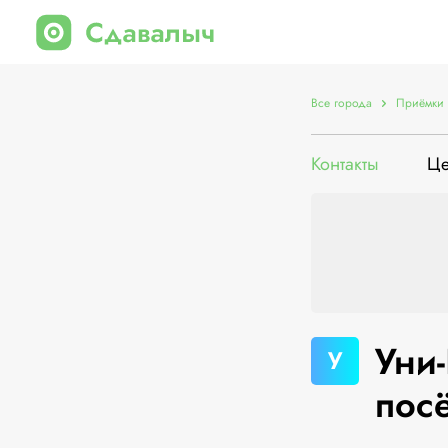
Все города
Приёмки 
Контакты
Ц
Уни
У
пос