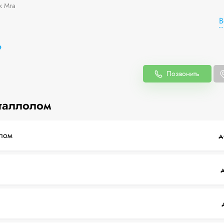
к Мга
В
9
Позвонить
таллолом
лом
д
д