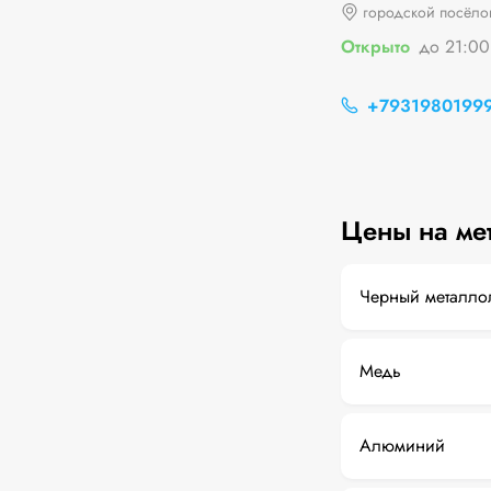
городской посёло
Открыто
до 21:00
+7931980199
Цены на ме
Черный металло
Медь
Алюминий