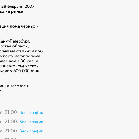
28 февраля 2007 
м на рынке 
ация лома черных и 
нкт-Петербург, 
ская область, 
авляет стальной лом 
спорту металлолома 
ее чем в 30 раз, а 
нешнеэкономической 
высило 600 000 тонн 
, а весовое и 
.
о 21:00
Весь график
о 21:00
Весь график
о 21:00
Весь график