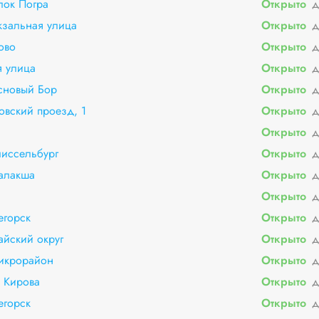
лок Погра
Открыто
д
кзальная улица
Открыто
д
ово
Открыто
д
 улица
Открыто
д
сновый Бор
Открыто
д
овский проезд, 1
Открыто
д
Открыто
д
иссельбург
Открыто
д
алакша
Открыто
д
Открыто
д
егорск
Открыто
д
йский округ
Открыто
д
микрорайон
Открыто
д
 Кирова
Открыто
д
егорск
Открыто
д