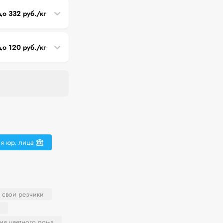
до 332 руб./кг
до 120 руб./кг
я юр. лица
и свои резчики
ия цветного лома