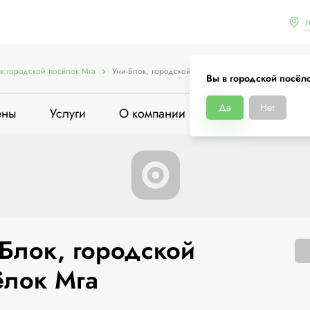
в городской посёлок Мга
Уни-Блок, городской посёлок Мга
Вы в городской посёл
Да
Нет
ены
Услуги
О компании
-Блок, городской
ёлок Мга