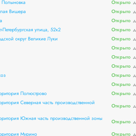
к Полыновка
Открыто
д
лая Вишера
Открыто
д
а
Открыто
д
т-Петербургская улица, 52к2
Открыто
д
одской округ Великие Луки
Открыто
д
Открыто
д
Открыто
д
Открыто
д
хоз
Открыто
д
Открыто
д
территория Полюстрово
Открыто
д
ерритория Северная часть производственной
Открыто
д
территория Южная часть производственной зоны
Открыто
д
ерритория Мурино
Открыто
д