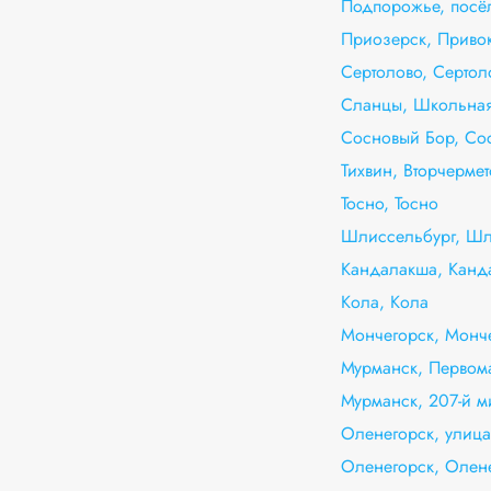
Подпорожье, посё
Приозерск, Приво
Сертолово, Сертол
Сланцы, Школьная
Сосновый Бор, Со
Тихвин, Вторчермет
Тосно, Тосно
Шлиссельбург, Шл
Кандалакша, Канд
Кола, Кола
Мончегорск, Монч
Мурманск, Первома
Мурманск, 207-й 
Оленегорск, улица
Оленегорск, Олен