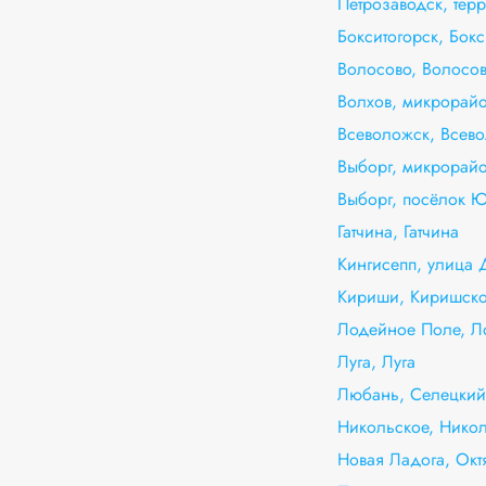
Петрозаводск, тер
Бокситогорск, Бокс
Волосово, Волосо
Волхов, микрорай
Всеволожск, Всево
Выборг, микрорай
Выборг, посёлок 
Гатчина, Гатчина
Кингисепп, улица 
Кириши, Киришско
Лодейное Поле, Л
Луга, Луга
Любань, Селецкий
Никольское, Нико
Новая Ладога, Окт