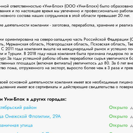
нной ответственностью «Уни-Блок» (ООО «Уни-Блок») было образовано 
вания и по настоящее время мы увлеченно и профессионально работае
новного состава наших сотрудников в этой области превышает 20 лет.

 деятельности компании - заготовка, переработка, хранение и реализ
и ориентирована на северо-западную часть Российской Федерации (Са
ь, Мурманская область, Новгородская область, Псковская область, Твер
. С 2011 года компания вышла на международный рынок и успешно пост
и и Турции. В 2018 году наша компания была признана лидером по эк
бург.За годы успешной работы объем переработки сырья увеличился бол
ственных площадок (включая филиалы) увеличилось до 80. За 6 лет в
тво лома, отгруженного на экспорт, выросло более чем в 3 раза и пре
оей основной деятельности компания имеет все необходимые лицензии
ование имеет все сертификаты и действующие свидетельства о поверке
 Уни-Блок в других городах:
ктябрьский район
Открыто
д
ица Онежской Флотилии, 29А
Открыто
д
раничная улица
Открыто
д