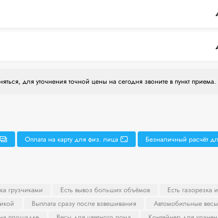
яться, для уточнения точной цены на сегодня звоните в пункт приема.
Оплата на карту для физ. лица
Безналичный расчёт дл
ка грузчиками
Есть вывоз больших объёмов
Есть газорезка 
никой
Выплата сразу после взвешивания
Автомобильные весы
 на площадке
Весы для цветного лома
Контейнер для хранен