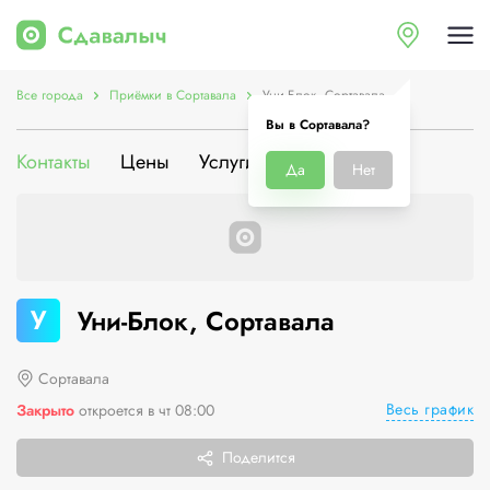
Все города
Приёмки в Сортавала
Уни-Блок, Сортавала
Вы в Сортавала?
Контакты
Цены
Услуги
О компании
Да
Нет
У
Уни-Блок, Сортавала
Сортавала
Весь график
Закрыто
откроется в чт 08:00
Поделится