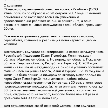
О компании

Общество с ограниченной ответственностью «Уни-Блок» (ООО 
«Уни-Блок») было образовано 28 февраля 2007 года. С момента 
основания и по настоящее время мы увлеченно и 
профессионально работаем на рынке рециклинга, а опыт 
основного состава наших сотрудников в этой области превышает 
20 лет.

Основное направление деятельности компании - заготовка, 
переработка, хранение и реализация лома черных и цветных 
металлов.

Деятельность компании ориентирована на северо-западную часть 
Российской Федерации (Санкт-Петербург, Ленинградская 
область, Мурманская область, Новгородская область, Псковская 
область, Тверская область, Республика Карелия). С 2011 года 
компания вышла на международный рынок и успешно поставляет 
стальной лом на рынки Европы, Азии и Турции. В 2018 году наша 
компания была признана лидером по экспорту металлолома из 
порта Санкт-Петербург.За годы успешной работы объем 
переработки сырья увеличился более чем в 30 раз, а количество 
производственных площадок (включая филиалы) увеличилось до 
80. За 6 лет внешнеэкономической деятельности количество 
лома, отгруженного на экспорт, выросло более чем в 3 раза и 
превысило 600 000 тонн лома в год.

Для осуществления своей основной деятельности компания 