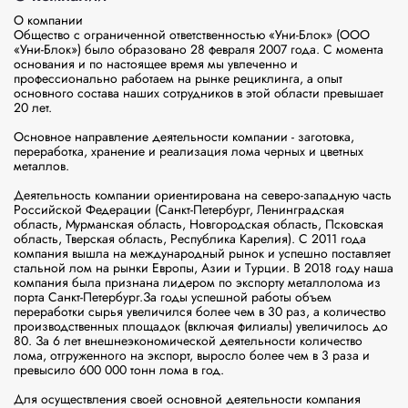
О компании

Общество с ограниченной ответственностью «Уни-Блок» (ООО 
«Уни-Блок») было образовано 28 февраля 2007 года. С момента 
основания и по настоящее время мы увлеченно и 
профессионально работаем на рынке рециклинга, а опыт 
основного состава наших сотрудников в этой области превышает 
20 лет.

Основное направление деятельности компании - заготовка, 
переработка, хранение и реализация лома черных и цветных 
металлов.

Деятельность компании ориентирована на северо-западную часть 
Российской Федерации (Санкт-Петербург, Ленинградская 
область, Мурманская область, Новгородская область, Псковская 
область, Тверская область, Республика Карелия). С 2011 года 
компания вышла на международный рынок и успешно поставляет 
стальной лом на рынки Европы, Азии и Турции. В 2018 году наша 
компания была признана лидером по экспорту металлолома из 
порта Санкт-Петербург.За годы успешной работы объем 
переработки сырья увеличился более чем в 30 раз, а количество 
производственных площадок (включая филиалы) увеличилось до 
80. За 6 лет внешнеэкономической деятельности количество 
лома, отгруженного на экспорт, выросло более чем в 3 раза и 
превысило 600 000 тонн лома в год.

Для осуществления своей основной деятельности компания 