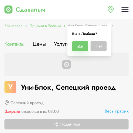
Все города
Приёмки в Любани
Уни-Блок, Селецкий проезд
Вы в Любани?
Контакты
Цены
Услуги
О компании
Да
Нет
У
Уни-Блок, Селецкий проезд
Селецкий проезд
Весь график
Закрыто
откроется в вс 08:00
Поделится