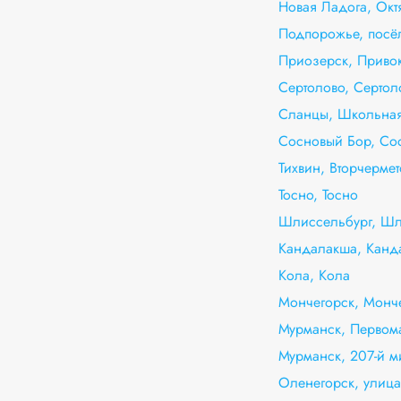
Новая Ладога, Окт
Подпорожье, посё
Приозерск, Приво
Сертолово, Сертол
Сланцы, Школьная
Сосновый Бор, Со
Тихвин, Вторчермет
Тосно, Тосно
Шлиссельбург, Шл
Кандалакша, Канд
Кола, Кола
Мончегорск, Монч
Мурманск, Первома
Мурманск, 207-й 
Оленегорск, улица