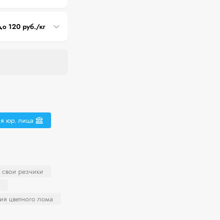
до 120 руб./кг
я юр. лица
и свои резчики
ия цветного лома