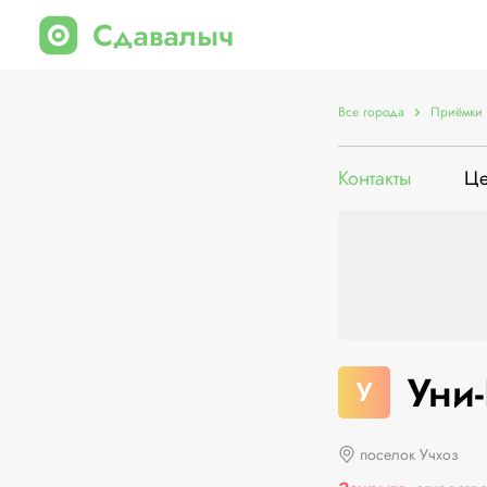
Все города
Приёмки 
Контакты
Ц
Уни
У
поселок Учхоз