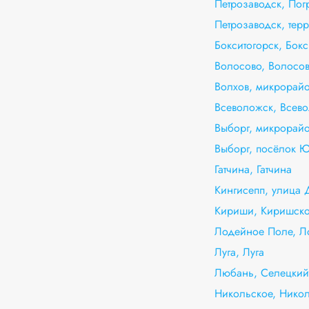
Петрозаводск, Пог
Петрозаводск, тер
Бокситогорск, Бокс
Волосово, Волосо
Волхов, микрорай
Всеволожск, Всево
Выборг, микрорай
Выборг, посёлок 
Гатчина, Гатчина
Кингисепп, улица 
Кириши, Киришско
Лодейное Поле, Л
Луга, Луга
Любань, Селецкий
Никольское, Нико