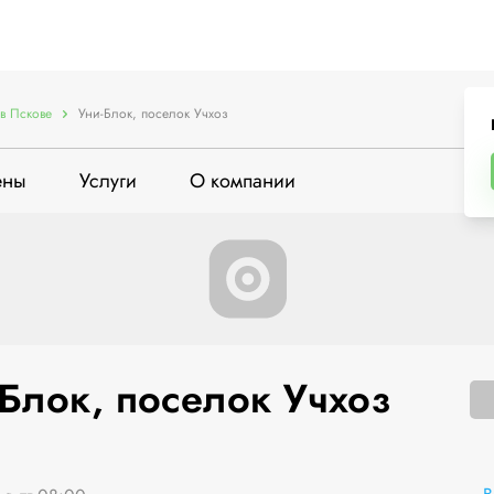
в Пскове
Уни-Блок, поселок Учхоз
ены
Услуги
О компании
-Блок, поселок Учхоз