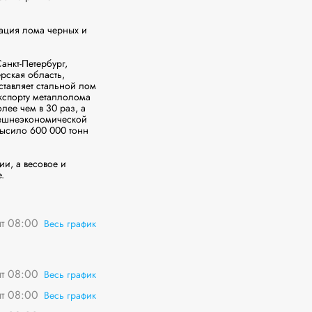
ация лома черных и 
нкт-Петербург, 
ская область, 
авляет стальной лом 
спорту металлолома 
ее чем в 30 раз, а 
нешнеэкономической 
высило 600 000 тонн 
, а весовое и 
.
пт 08:00
Весь график
пт 08:00
Весь график
пт 08:00
Весь график