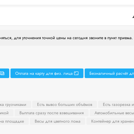
яться, для уточнения точной цены на сегодня звоните в пункт приема.
Оплата на карту для физ. лица
Безналичный расчёт дл
ка грузчиками
Есть вывоз больших объёмов
Есть газорезка 
никой
Выплата сразу после взвешивания
Автомобильные весы
 на площадке
Весы для цветного лома
Контейнер для хранен