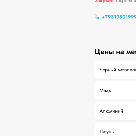
Закрыто
откроется
+7931980199
Цены на ме
Черный металло
Медь
Алюминий
Латунь