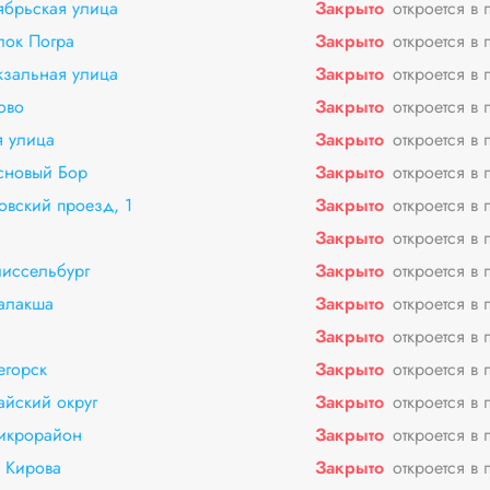
ябрьская улица
Закрыто
откроется в 
лок Погра
Закрыто
откроется в 
кзальная улица
Закрыто
откроется в 
ово
Закрыто
откроется в 
 улица
Закрыто
откроется в 
сновый Бор
Закрыто
откроется в 
овский проезд, 1
Закрыто
откроется в 
Закрыто
откроется в 
иссельбург
Закрыто
откроется в 
алакша
Закрыто
откроется в 
Закрыто
откроется в 
егорск
Закрыто
откроется в 
йский округ
Закрыто
откроется в 
микрорайон
Закрыто
откроется в 
 Кирова
Закрыто
откроется в 