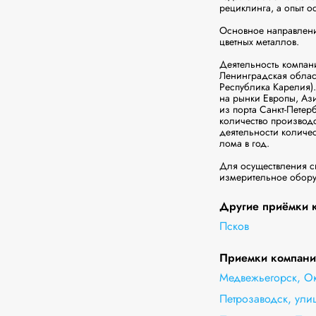
рециклинга, а опыт ос
Основное направление
цветных металлов.

Деятельность компани
Ленинградская област
Республика Карелия)
на рынки Европы, Ази
из порта Санкт-Петер
количество производ
деятельности количес
лома в год.

Для осуществления св
измерительное оборуд
Другие приёмки к
Псков
Приемки компании
Медвежьегорск, О
Петрозаводск, ул