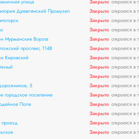
раничная улица
Закрыто
откроется в 
ритория Древлянский Промузел
Закрыто
откроется в 
итогорск
Закрыто
откроется в 
во
Закрыто
откроется в 
он Мурманские Ворота
Закрыто
откроется в 
ложский проспект, 114В
Закрыто
откроется в 
он Кировский
Закрыто
откроется в 
Южный
Закрыто
откроется в 
Закрыто
откроется в 
Дорожников, 5
Закрыто
откроется в 
е городское поселение
Закрыто
откроется в 
одейное Поле
Закрыто
откроется в 
Закрыто
откроется в 
 проезд
Закрыто
откроется в 
льское
Закрыто
откроется в 