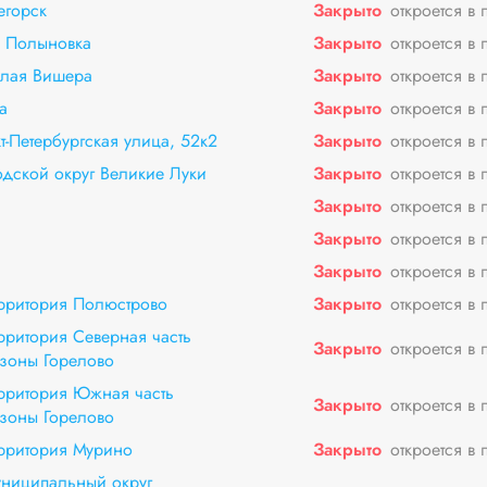
егорск
Закрыто
откроется в 
к Полыновка
Закрыто
откроется в 
лая Вишера
Закрыто
откроется в 
а
Закрыто
откроется в 
т-Петербургская улица, 52к2
Закрыто
откроется в 
одской округ Великие Луки
Закрыто
откроется в 
Закрыто
откроется в 
Закрыто
откроется в 
Закрыто
откроется в 
территория Полюстрово
Закрыто
откроется в 
ерритория Северная часть
Закрыто
откроется в 
зоны Горелово
ерритория Южная часть
Закрыто
откроется в 
зоны Горелово
ерритория Мурино
Закрыто
откроется в 
муниципальный округ