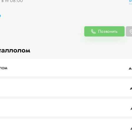
В
 в пт 08:00
9
Позвонить
таллолом
лом
д
д