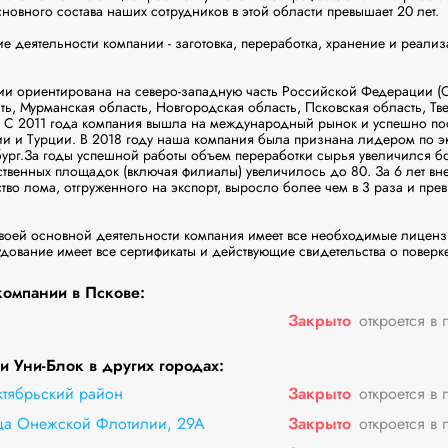
новного состава наших сотрудников в этой области превышает 20 лет.

 деятельности компании - заготовка, переработка, хранение и реализ
и ориентирована на северо-западную часть Российской Федерации (Са
ь, Мурманская область, Новгородская область, Псковская область, Твер
. С 2011 года компания вышла на международный рынок и успешно пост
и и Турции. В 2018 году наша компания была признана лидером по эк
бург.За годы успешной работы объем переработки сырья увеличился бол
ственных площадок (включая филиалы) увеличилось до 80. За 6 лет в
тво лома, отгруженного на экспорт, выросло более чем в 3 раза и пре
оей основной деятельности компания имеет все необходимые лицензии
ование имеет все сертификаты и действующие свидетельства о поверке
омпании в Пскове:
Закрыто
откроется в 
 Уни-Блок в других городах:
ктябрьский район
Закрыто
откроется в 
ица Онежской Флотилии, 29А
Закрыто
откроется в 