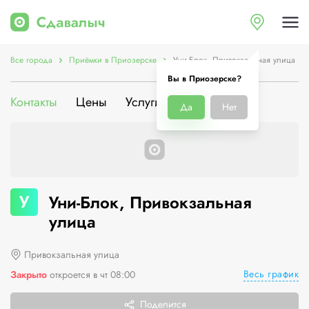
Все города
Приёмки в Приозерске
Уни-Блок, Привокзальная улица
Вы в Приозерске?
Контакты
Цены
Услуги
О компании
Да
Нет
У
Уни-Блок, Привокзальная
улица
Привокзальная улица
Весь график
Закрыто
откроется в чт 08:00
Поделится