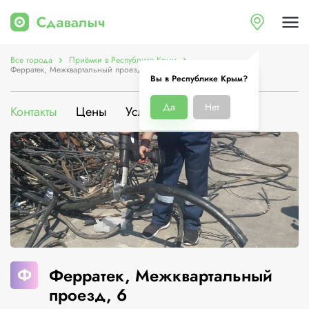
Все города
Приёмки в Республике Крым
Ферратек, Межквартальный проезд, 6
Вы в Республике Крым?
Да
Нет
Контакты
Цены
Услуги
О компании
Ф
Ферратек, Межквартальный
проезд, 6