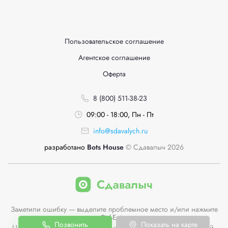
Пользовательское соглашение
Агентское соглашение
Оферта
8 (800) 511-38-23
09:00 - 18:00, Пн - Пт
info@sdavalych.ru
разработано
Bots House
© Сдавалыч 2026
Заметили ошибку — выделите проблемное место и/или нажмите
Ctrl-Enter
Позвонить
Показать на карте
Цены пунктов приема на сайте не являются публичной офертой.