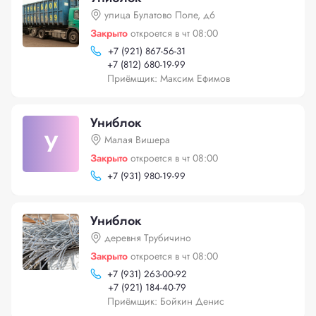
улица Булатово Поле, д6
Закрыто
откроется в чт 08:00
+
7 (921) 867-56-31
+
7 (812) 680-19-99
Приёмщик: Максим Ефимов
Униблок
У
Малая Вишера
Закрыто
откроется в чт 08:00
+
7 (931) 980-19-99
Униблок
деревня Трубичино
Закрыто
откроется в чт 08:00
+
7 (931) 263-00-92
+
7 (921) 184-40-79
Приёмщик: Бойкин Денис