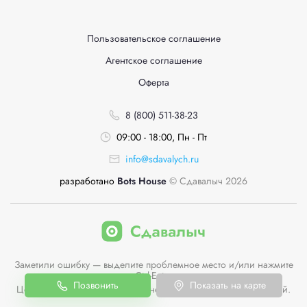
Пользовательское соглашение
Агентское соглашение
Оферта
8 (800) 511-38-23
09:00 - 18:00, Пн - Пт
info@sdavalych.ru
разработано
Bots House
© Сдавалыч 2026
Заметили ошибку — выделите проблемное место и/или нажмите
Ctrl-Enter
Позвонить
Показать на карте
Цены пунктов приема на сайте не являются публичной офертой.