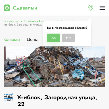
Все города
Приёмки в Новгородской области
Униблок, Загородная улица, 22
Вы в Новгородской области?
Да
Нет
Контакты
Цены
Услуги
О компании
Униблок, Загородная улица,
22