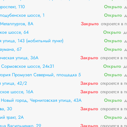
роспект, 110
Открыто
д
лодубенское шоссе, 1
Открыто
д
Металлургов, 8А
Закрыто
откроется в 
кое шоссе, 64
Открыто
д
 улица, 143 (мобильный пункт)
Открыто
д
аумана, 67
Открыто
д
ческая улица, 36А
Закрыто
откроется в 
 Сормовское шоссе, 24к31
Открыто
д
итория Промузел Северный, площадка 5
Открыто
д
 улица, 42/2
Закрыто
откроется в 
ское шоссе, 16А
Закрыто
откроется в 
Новый город, Черниговская улица, 43А
Открыто
д
ва, 30
Закрыто
откроется в 
й тракт, 2А
Открыто
д
ица Васильченко, 29
Закрыто
откроется в 