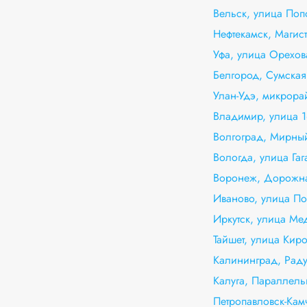
Вельск, улица Поп
Нефтекамск, Магис
Уфа, улица Орехов
Белгород, Сумская
Улан-Удэ, микрора
Владимир, улица 16
Волгоград, Мирны
Вологда, улица Гаг
Воронеж, Дорожна
Иваново, улица По
Иркутск, улица Ме
Тайшет, улица Киро
Калининград, Рад
Калуга, Параллель
Петропавловск-Кам