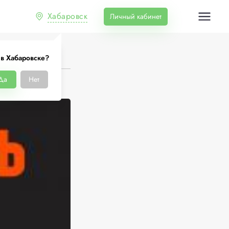
Хабаровск
Личный кабинет
в Хабаровске?
Да
Нет