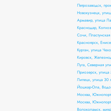
Петрозаводск, про
Новокузнецк, улиц
Армавир, улица Ла
Краснодар, Колхоз
Сочи, Пластунская
Красноярск, Енисей
Курган, улица Чехо
Кировск, Железно
Луга, Северная ули
Приозерск, улица 
Липецк, улица 30 
Йошкар-Ола, Водо
Москва, Южнопорто
Москва, Южнопорт
Волоколамск, микр