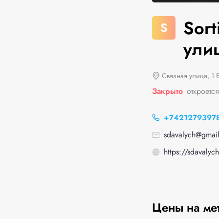
Sort
S
улиц
Связная улица, 1 Б
Закрыто
откроетс
+7421279397
sdavalych@gmai
https://sdavalych
Цены на ме