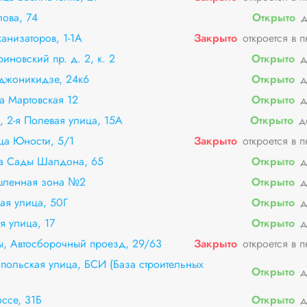
лова, 74
Открыто
д
анизаторов, 1-1А
Закрыто
откроется в 
риновский пр. д. 2, к. 2
Открыто
д
рджоникидзе, 24к6
Открыто
д
а Мартовская 12
Открыто
д
, 2-я Полевая улица, 15А
Открыто
д
ца Юности, 5/1
Закрыто
откроется в 
ца Сады Шалдона, 65
Открыто
д
шленная зона №2
Открыто
д
ая улица, 50Г
Открыто
д
я улица, 17
Открыто
д
, Автосборочный проезд, 29/63
Закрыто
откроется в 
польская улица, БСИ (База строительных
Открыто
д
ссе, 31Б
Открыто
д