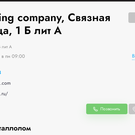
ing company, Связная
а, 1 Б лит А
 лит А
В
я в пн 09:00
8
l.com
.ru/
Позвонить
таллолом