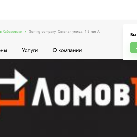
в Хабаровске
Sorting company, Связная улица, 1 Б лит А
Вы 
ены
Услуги
О компании