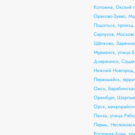
Коломна, Окский п
Орехово-Зуево, Ма
Подольск, проезд 
Серпухов, Московс
Щёлково, Заречная
Мурманск, улица Б
Дзержинск, Студен
Нижний Новгород,
Первомайск, терр
Омск, Барабинская
Оренбург, Шарлык
Орск, микрорайон 
Пенза, улица Рябо
Пермь, Нестюковски
Ростов-на-Дону, ул