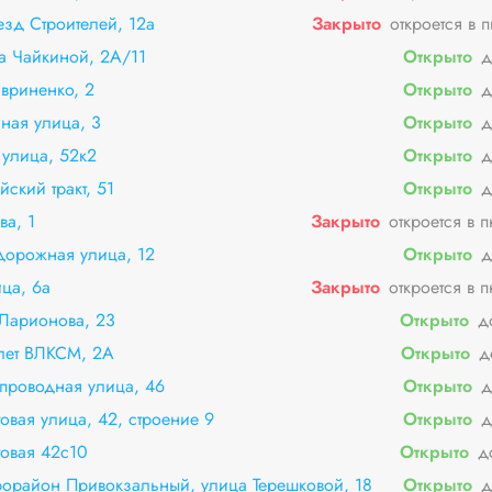
езд Строителей, 12а
Закрыто
откроется в 
а Чайкиной, 2А/11
Открыто
д
вриненко, 2
Открыто
д
ная улица, 3
Открыто
д
 улица, 52к2
Открыто
д
ский тракт, 51
Открыто
д
ва, 1
Закрыто
откроется в 
дорожная улица, 12
Открыто
д
ца, 6а
Закрыто
откроется в 
Ларионова, 23
Открыто
д
лет ВЛКСМ, 2А
Открыто
д
проводная улица, 46
Открыто
д
вая улица, 42, строение 9
Открыто
д
овая 42с10
Открыто
д
орайон Привокзальный, улица Терешковой, 18
Открыто
д