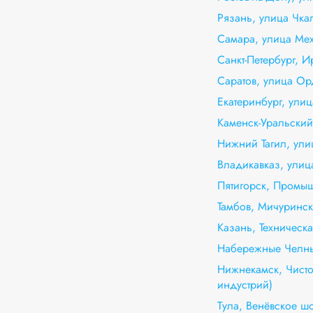
Рязань, улица Чка
Самара, улица Мех
Санкт-Петербург, И
Саратов, улица О
Екатеринбург, улиц
Каменск-Уральский
Нижний Тагил, ули
Владикавказ, ули
Пятигорск, Промы
Тамбов, Мичуринск
Казань, Техническа
Набережные Челны
Нижнекамск, Чисто
индустрий)
Тула, Венёвское шо