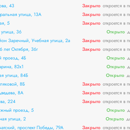
ова, 43
Закрыто
откроется в 
тральная улица, 13А
Закрыто
откроется в 
ая, 5
Закрыто
откроется в 
 улица, 36
Открыто
д
йон Заречный, Учебная улица, 2а
Закрыто
откроется в 
 лет Октября, 36г
Закрыто
откроется в 
й проезд, 4Б
Открыто
д
арина, 82к1
Открыто
д
я улица, 84Б
Открыто
д
ляковой, 8Б
Закрыто
откроется в 
дведева, 8А
Закрыто
откроется в 
ва, 224
Закрыто
откроется в 
ужный проезд, 5
Открыто
д
ная улица, 2
Открыто
д
чатский, проспект Победы, 79А
Закрыто
откроется в 