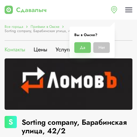
Все города
Приёмки в Омске
Sorting company, Барабинская улица, 42/2
Вы в Омске?
Да
Нет
Контакты
Цены
Услуги
О компании
S
Sorting company, Барабинская
улица, 42/2