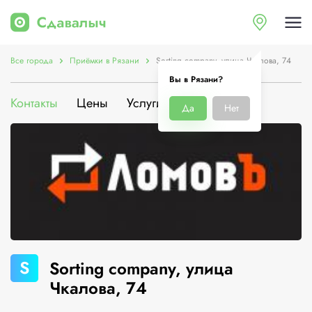
Все города
Приёмки в Рязани
Sorting company, улица Чкалова, 74
Вы в Рязани?
Контакты
Цены
Услуги
О компании
Да
Нет
S
Sorting company, улица
Чкалова, 74