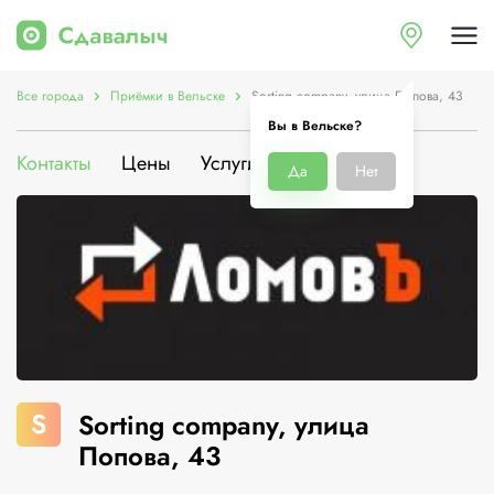
Все города
Приёмки в Вельске
Sorting company, улица Попова, 43
Вы в Вельске?
Контакты
Цены
Услуги
О компании
Да
Нет
S
Sorting company, улица
Попова, 43