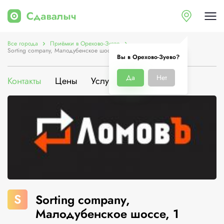
Все города
Приёмки в Орехово-Зуево
Sorting company, Малодубенское шоссе, 1
Вы в Орехово-Зуево?
Да
Нет
Контакты
Цены
Услуги
О компании
S
Sorting company,
Малодубенское шоссе, 1