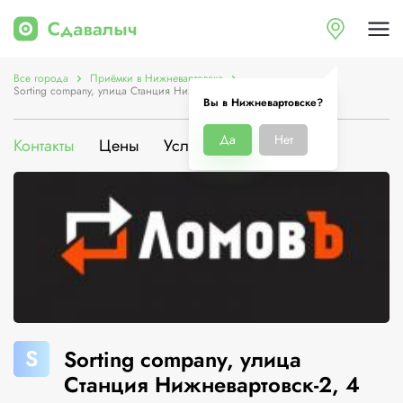
Все города
Приёмки в Нижневартовске
Sorting company, улица Станция Нижневартовск-2, 4
Вы в Нижневартовске?
Да
Нет
Контакты
Цены
Услуги
О компании
S
Sorting company, улица
Станция Нижневартовск-2, 4